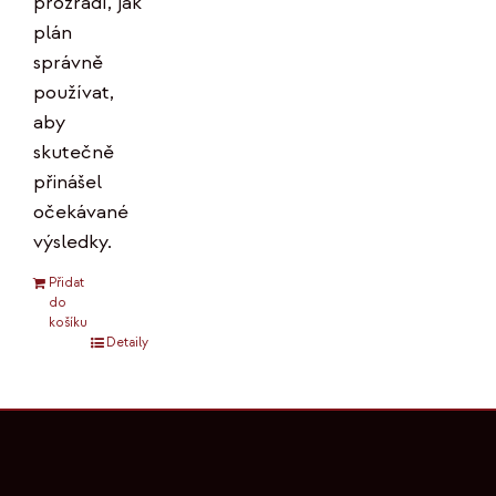
prozradí, jak
plán
správně
používat,
aby
skutečně
přinášel
očekávané
výsledky.
Přidat
do
košíku
Detaily