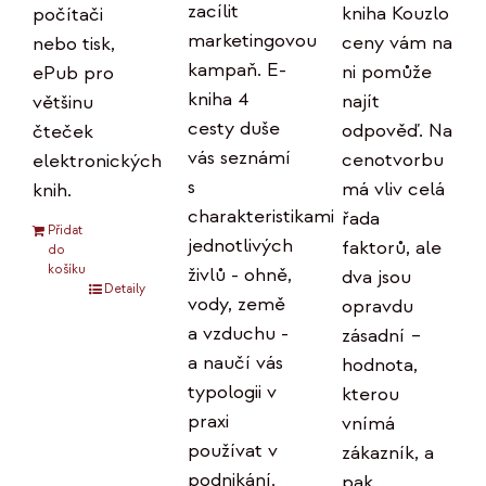
zacílit
kniha Kouzlo
počítači
marketingovou
ceny vám na
nebo tisk,
kampaň. E-
ni pomůže
ePub pro
kniha 4
najít
většinu
cesty duše
odpověď. Na
čteček
vás seznámí
cenotvorbu
elektronických
s
má vliv celá
knih.
charakteristikami
řada
Přidat
jednotlivých
faktorů, ale
do
košíku
živlů - ohně,
dva jsou
Detaily
vody, země
opravdu
a vzduchu -
zásadní –
a naučí vás
hodnota,
typologii v
kterou
praxi
vnímá
používat v
zákazník, a
podnikání.
pak