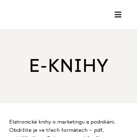
Přeskočit
na
Toggl
obsah
Naviga
SL
PORA
E-KNIHY
EK
O
REF
Eletronické knihy o marketingu a podnikání.
B
Obdržíte je ve třech formátech – pdf,