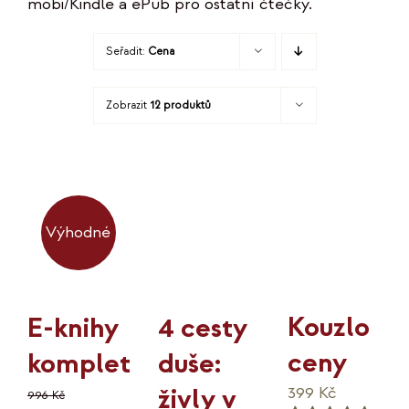
mobi/Kindle a ePub pro ostatní čtečky.
KO
Seřadit:
Cena
MOJE
Zobrazit
12 produktů
K
Výhodné
Kouzlo
4 cesty
E-knihy
ceny
duše:
komplet
živly v
399
Kč
996
Kč