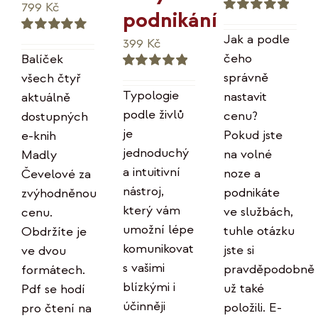
Původní
Aktuální
799
Kč
podnikání
Hodnocení
cena
cena
5.00
z 5
Jak a podle
399
Kč
Hodnocení
byla:
je:
5.00
z 5
čeho
Balíček
996 Kč.
799 Kč.
správně
všech čtyř
Hodnocení
5.00
z 5
Typologie
nastavit
aktuálně
podle živlů
cenu?
dostupných
je
Pokud jste
e-knih
jednoduchý
na volné
Madly
a intuitivní
noze a
Čevelové za
nástroj,
podnikáte
zvýhodněnou
který vám
ve službách,
cenu.
umožní lépe
tuhle otázku
Obdržíte je
komunikovat
jste si
ve dvou
s vašimi
pravděpodobně
formátech.
blízkými i
už také
Pdf se hodí
účinněji
položili. E-
pro čtení na