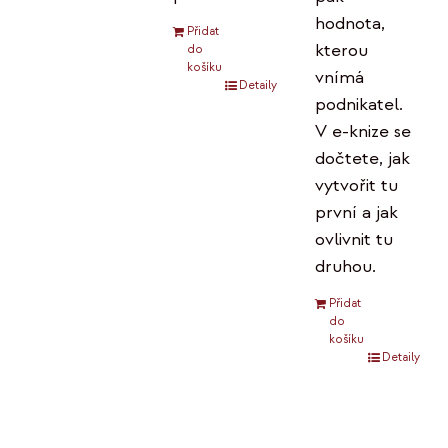
hodnota,
Přidat
kterou
do
košíku
vnímá
Detaily
podnikatel.
V e-knize se
dočtete, jak
vytvořit tu
první a jak
ovlivnit tu
druhou.
Přidat
do
košíku
Detaily