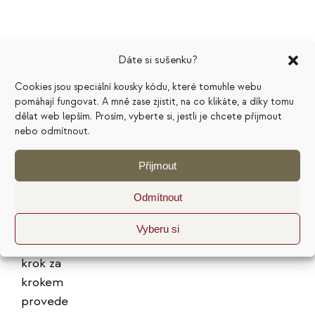
Dáte si sušenku?
Marketingový
Cookies jsou speciální kousky kódu, které tomuhle webu
pomáhají fungovat. A mně zase zjistit, na co klikáte, a díky tomu
plán na
dělat web lepším. Prosím, vyberte si, jestli je chcete přijmout
nebo odmítnout.
pivním
tácku
Přijmout
199
Kč
Odmítnout
Hodnocení
Vyberu si
5.00
z 5
E-kniha vás
krok za
krokem
provede