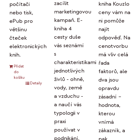
zacílit
kniha Kouzlo
počítači
marketingovou
ceny vám na
nebo tisk,
kampaň. E-
ni pomůže
ePub pro
kniha 4
najít
většinu
cesty duše
odpověď. Na
čteček
vás seznámí
cenotvorbu
elektronických
s
má vliv celá
knih.
charakteristikami
řada
Přidat
jednotlivých
faktorů, ale
do
košíku
živlů - ohně,
dva jsou
Detaily
vody, země
opravdu
a vzduchu -
zásadní –
a naučí vás
hodnota,
typologii v
kterou
praxi
vnímá
používat v
zákazník, a
podnikání.
pak