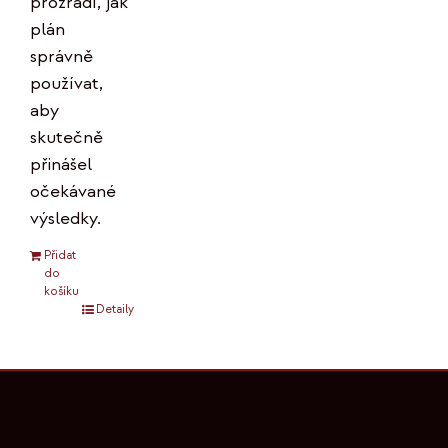
prozradí, jak
plán
správně
používat,
aby
skutečně
přinášel
očekávané
výsledky.
Přidat
do
košíku
Detaily