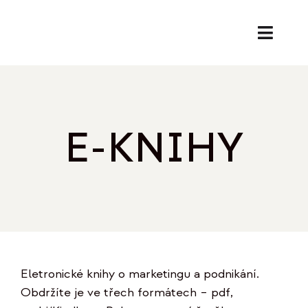
Přeskočit
na
Toggl
obsah
Naviga
SL
PORA
E-KNIHY
EK
O
REF
Eletronické knihy o marketingu a podnikání.
B
Obdržíte je ve třech formátech – pdf,