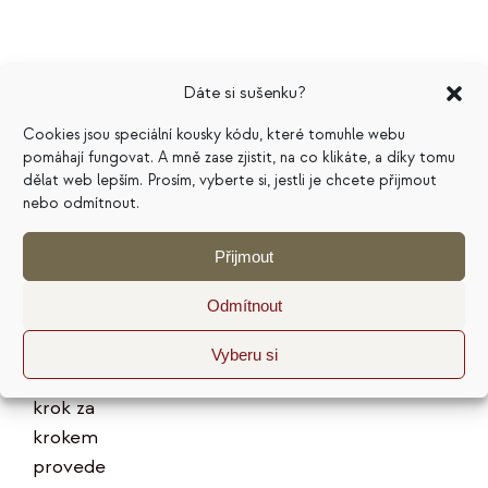
Dáte si sušenku?
Marketingový
Cookies jsou speciální kousky kódu, které tomuhle webu
pomáhají fungovat. A mně zase zjistit, na co klikáte, a díky tomu
plán na
dělat web lepším. Prosím, vyberte si, jestli je chcete přijmout
nebo odmítnout.
pivním
tácku
Přijmout
199
Kč
Odmítnout
Hodnocení
Vyberu si
5.00
z 5
E-kniha vás
krok za
krokem
provede