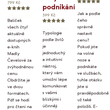
Původní
Aktuální
799
Kč
podnikání
Hodnocení
cena
cena
5.00
z 5
Jak a podle
399
Kč
Hodnocení
byla:
je:
5.00
z 5
čeho
Balíček
996 Kč.
799 Kč.
správně
všech čtyř
Hodnocení
5.00
z 5
Typologie
nastavit
aktuálně
podle živlů
cenu?
dostupných
je
Pokud jste
e-knih
jednoduchý
na volné
Madly
a intuitivní
noze a
Čevelové za
nástroj,
podnikáte
zvýhodněnou
který vám
ve službách,
cenu.
umožní lépe
tuhle otázku
Obdržíte je
komunikovat
jste si
ve dvou
s vašimi
pravděpodobně
formátech.
blízkými i
už také
Pdf se hodí
účinněji
položili. E-
pro čtení na