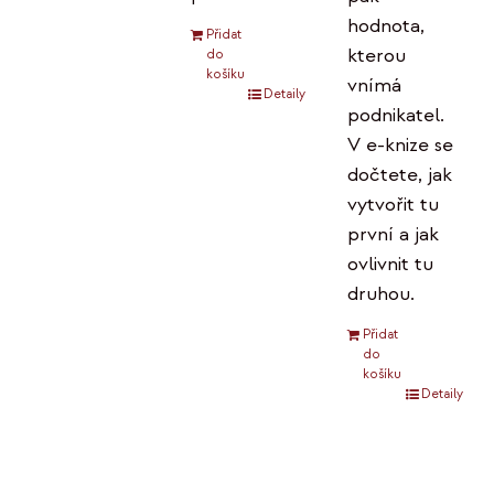
hodnota,
Přidat
kterou
do
košíku
vnímá
Detaily
podnikatel.
V e-knize se
dočtete, jak
vytvořit tu
první a jak
ovlivnit tu
druhou.
Přidat
do
košíku
Detaily