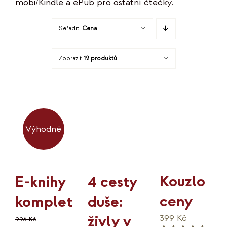
mobi/Kindle a ePub pro ostatní čtečky.
KO
Seřadit:
Cena
MOJE
Zobrazit
12 produktů
K
Výhodné
Kouzlo
4 cesty
E-knihy
ceny
duše:
komplet
živly v
399
Kč
996
Kč