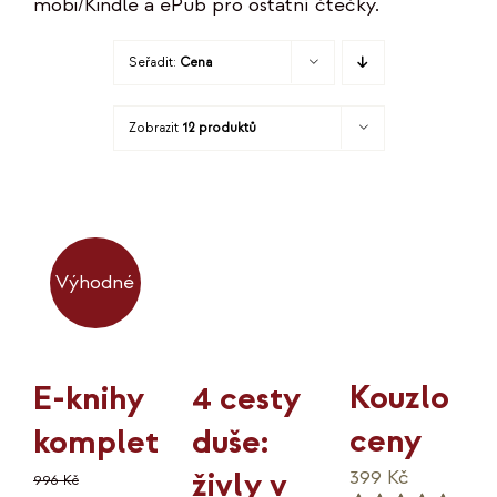
mobi/Kindle a ePub pro ostatní čtečky.
KO
Seřadit:
Cena
MOJE
Zobrazit
12 produktů
K
Výhodné
Kouzlo
4 cesty
E-knihy
ceny
duše:
komplet
živly v
399
Kč
996
Kč