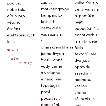
zacílit
kniha Kouzlo
počítači
marketingovou
ceny vám na
nebo tisk,
kampaň. E-
ni pomůže
ePub pro
kniha 4
najít
většinu
cesty duše
odpověď. Na
čteček
vás seznámí
cenotvorbu
elektronických
s
má vliv celá
knih.
charakteristikami
řada
Přidat
jednotlivých
faktorů, ale
do
košíku
živlů - ohně,
dva jsou
Detaily
vody, země
opravdu
a vzduchu -
zásadní –
a naučí vás
hodnota,
typologii v
kterou
praxi
vnímá
používat v
zákazník, a
podnikání.
pak