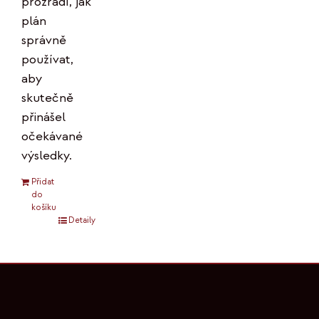
prozradí, jak
plán
správně
používat,
aby
skutečně
přinášel
očekávané
výsledky.
Přidat
do
košíku
Detaily