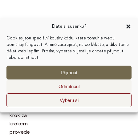
Dáte si sušenku?
Marketingový
Cookies jsou speciální kousky kódu, které tomuhle webu
pomáhají fungovat. A mně zase zjistit, na co klikáte, a díky tomu
plán na
dělat web lepším. Prosím, vyberte si, jestli je chcete přijmout
nebo odmítnout.
pivním
tácku
Přijmout
199
Kč
Odmítnout
Hodnocení
Vyberu si
5.00
z 5
E-kniha vás
krok za
krokem
provede