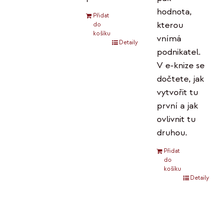
hodnota,
Přidat
kterou
do
košíku
vnímá
Detaily
podnikatel.
V e-knize se
dočtete, jak
vytvořit tu
první a jak
ovlivnit tu
druhou.
Přidat
do
košíku
Detaily