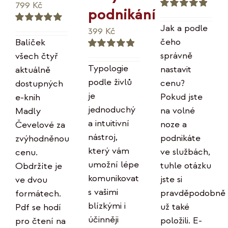
Původní
Aktuální
799
Kč
podnikání
Hodnocení
cena
cena
5.00
z 5
Jak a podle
399
Kč
Hodnocení
byla:
je:
5.00
z 5
čeho
Balíček
996 Kč.
799 Kč.
správně
všech čtyř
Hodnocení
5.00
z 5
Typologie
nastavit
aktuálně
podle živlů
cenu?
dostupných
je
Pokud jste
e-knih
jednoduchý
na volné
Madly
a intuitivní
noze a
Čevelové za
nástroj,
podnikáte
zvýhodněnou
který vám
ve službách,
cenu.
umožní lépe
tuhle otázku
Obdržíte je
komunikovat
jste si
ve dvou
s vašimi
pravděpodobně
formátech.
blízkými i
už také
Pdf se hodí
účinněji
položili. E-
pro čtení na