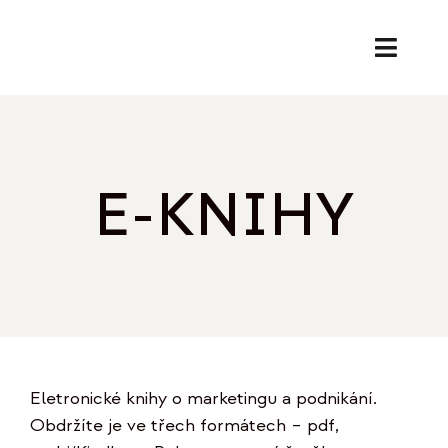
Přeskočit
na
Toggl
obsah
Naviga
SL
PORA
E-KNIHY
EK
O
REF
Eletronické knihy o marketingu a podnikání.
B
Obdržíte je ve třech formátech – pdf,