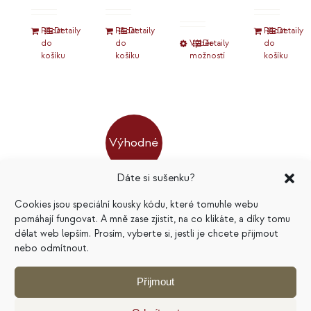
Hodnocení
5.00
z 5
Přidat
Detaily
Přidat
Detaily
Přidat
Detaily
do
do
Výběr
Tento
Detaily
do
košíku
košíku
možností
košíku
produkt
má
více
variant.
Možnosti
Výhodné
lze
vybrat
Dáte si sušenku?
4
Klub
E-
na
Cookies jsou speciální kousky kódu, které tomuhle webu
stránce
cesty
Duše
knihy
pomáhají fungovat. A mně zase zjistit, na co klikáte, a díky tomu
produktu
dělat web lepším. Prosím, vyberte si, jestli je chcete přijmout
duše:
byznysu®
komplet
nebo odmítnout.
živly
4500
Kč
996
Kč
Přijmout
Původní
Aktuální
799
Kč
v
Hodnocení
cena
cena