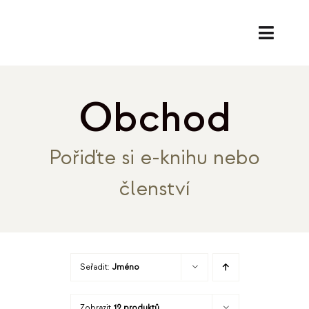
Přeskočit
na
Toggl
obsah
Naviga
SL
Obchod
PORA
Pořiďte si e-knihu nebo
EK
členství
O
REF
Seřadit:
Jméno
B
Zobrazit
12 produktů