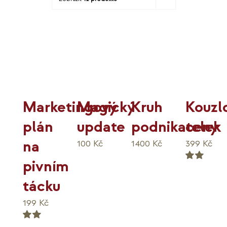
KO
MOJE
K
Kouzl
Marketingový
Magický
Kruh
ceny
plán
update
podnikatelek
na
399
Kč
100
Kč
1400
Kč
pivním
Hodnocení
5.00
tácku
z 5
199
Kč