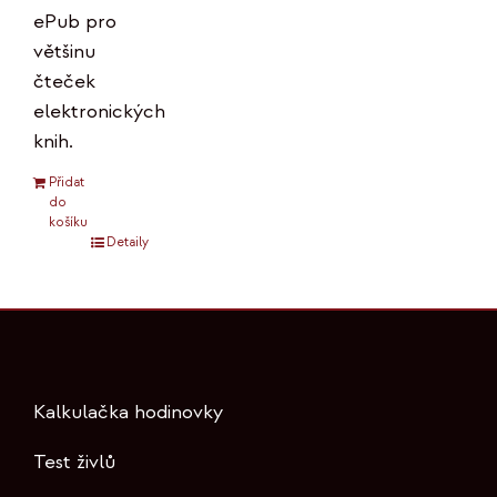
ePub pro
většinu
čteček
elektronických
knih.
Přidat
do
košíku
Detaily
Kalkulačka hodinovky
Test živlů