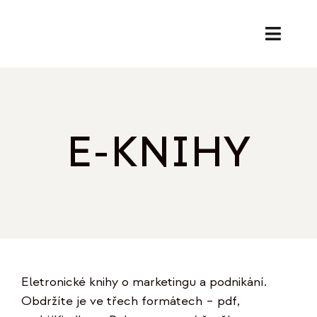
Přeskočit
na
Toggl
obsah
Naviga
SL
PORA
E-KNIHY
EK
O
REF
Eletronické knihy o marketingu a podnikání.
B
Obdržíte je ve třech formátech – pdf,