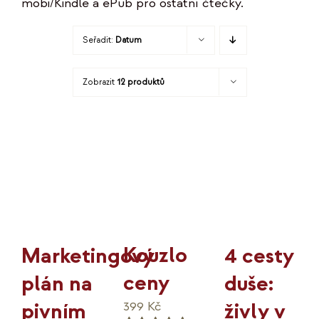
mobi/Kindle a ePub pro ostatní čtečky.
KO
Seřadit:
Datum
MOJE
Zobrazit
12 produktů
K
Kouzlo
4 cesty
Marketingový
ceny
duše:
plán na
živly v
pivním
399
Kč