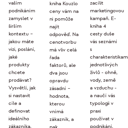
zacílit
vaším
kniha Kouzlo
marketingovou
podnikáním
ceny vám na
kampaň. E-
zamyslet v
ni pomůže
kniha 4
širším
najít
cesty duše
kontextu –
odpověď. Na
vás seznámí
jakou máte
cenotvorbu
s
vizi, poslání,
má vliv celá
charakteristikam
jaké
řada
jednotlivých
produkty
faktorů, ale
živlů - ohně,
chcete
dva jsou
vody, země
prodávat?
opravdu
a vzduchu -
Vysvětlí, jak
zásadní –
a naučí vás
si nastavit
hodnota,
typologii v
cíle a
kterou
praxi
definovat
vnímá
používat v
ideálního
zákazník, a
podnikání.
zákazníka.
pak