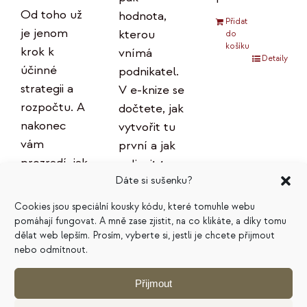
Od toho už
hodnota,
Přidat
je jenom
kterou
do
košíku
krok k
vnímá
Detaily
účinné
podnikatel.
strategii a
V e-knize se
rozpočtu. A
dočtete, jak
nakonec
vytvořit tu
vám
první a jak
prozradí, jak
ovlivnit tu
plán
Dáte si sušenku?
druhou.
správně
Cookies jsou speciální kousky kódu, které tomuhle webu
Přidat
používat,
pomáhají fungovat. A mně zase zjistit, na co klikáte, a díky tomu
do
košíku
aby
dělat web lepším. Prosím, vyberte si, jestli je chcete přijmout
Detaily
nebo odmítnout.
skutečně
přinášel
Přijmout
očekávané