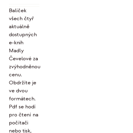
Hodnocení
byla:
je:
5.00
z 5
Balíček
996 Kč.
799 Kč.
všech čtyř
aktuálně
dostupných
e-knih
Madly
Čevelové za
zvýhodněnou
cenu.
Obdržíte je
ve dvou
formátech.
Pdf se hodí
pro čtení na
počítači
nebo tisk,