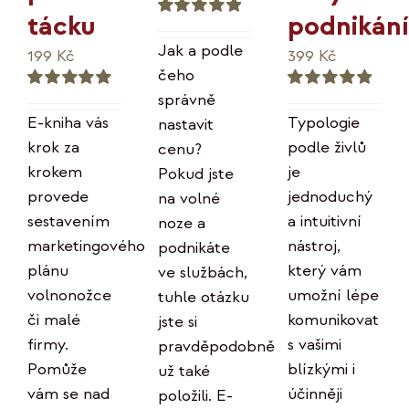
podnikání
tácku
Hodnocení
5.00
z 5
Jak a podle
399
Kč
199
Kč
čeho
správně
Hodnocení
Hodnocení
5.00
z 5
5.00
z 5
Typologie
E-kniha vás
nastavit
podle živlů
krok za
cenu?
je
krokem
Pokud jste
jednoduchý
provede
na volné
a intuitivní
sestavením
noze a
nástroj,
marketingového
podnikáte
který vám
plánu
ve službách,
umožní lépe
volnonožce
tuhle otázku
komunikovat
či malé
jste si
s vašimi
firmy.
pravděpodobně
blízkými i
Pomůže
už také
účinněji
vám se nad
položili. E-