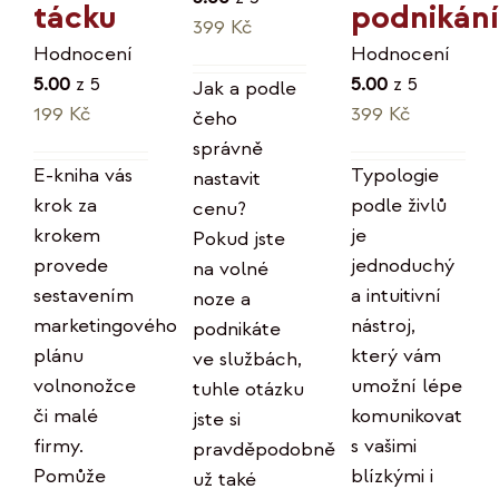
podnikání
tácku
399
Kč
Hodnocení
Hodnocení
5.00
z 5
5.00
z 5
Jak a podle
399
Kč
199
Kč
čeho
správně
Typologie
E-kniha vás
nastavit
podle živlů
krok za
cenu?
je
krokem
Pokud jste
jednoduchý
provede
na volné
a intuitivní
sestavením
noze a
nástroj,
marketingového
podnikáte
který vám
plánu
ve službách,
umožní lépe
volnonožce
tuhle otázku
komunikovat
či malé
jste si
s vašimi
firmy.
pravděpodobně
blízkými i
Pomůže
už také