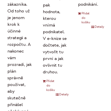
podnikání.
zákazníka.
pak
Od toho už
hodnota,
Přidat
je jenom
kterou
do
košíku
krok k
vnímá
Detaily
účinné
podnikatel.
strategii a
V e-knize se
rozpočtu. A
dočtete, jak
nakonec
vytvořit tu
vám
první a jak
prozradí, jak
ovlivnit tu
plán
druhou.
správně
Přidat
používat,
do
košíku
aby
Detaily
skutečně
přinášel