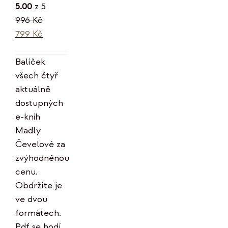
5.00
z 5
996
Kč
Původní
Aktuální
799
Kč
cena
cena
byla:
je:
Balíček
996 Kč.
799 Kč.
všech čtyř
aktuálně
dostupných
e-knih
Madly
Čevelové za
zvýhodněnou
cenu.
Obdržíte je
ve dvou
formátech.
Pdf se hodí