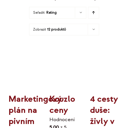
Seřadit:
Rating
Zobrazit
12 produktů
Kouzlo
4 cesty
Marketingový
ceny
duše:
plán na
živly v
pivním
Hodnocení
5.00
z 5