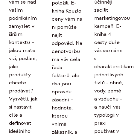
účinněji
vám se nad
položili. E-
zacílit
vaším
kniha Kouzlo
marketingovou
podnikáním
ceny vám na
kampaň. E-
zamyslet v
ni pomůže
kniha 4
širším
najít
cesty duše
kontextu –
odpověď. Na
vás seznámí
jakou máte
cenotvorbu
s
vizi, poslání,
má vliv celá
charakteristikam
jaké
řada
jednotlivých
produkty
faktorů, ale
živlů - ohně,
chcete
dva jsou
vody, země
prodávat?
opravdu
a vzduchu -
Vysvětlí, jak
zásadní –
a naučí vás
si nastavit
hodnota,
typologii v
cíle a
kterou
praxi
definovat
vnímá
používat v
ideálního
zákazník, a