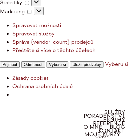
Statistiky
Statistiky
Marketing
Marketing
Spravovat možnosti
Spravovat služby
Správa {vendor_count} prodejců
Přečtěte si více o těchto účelech
Vyberu si
Přijmout
Odmítnout
Vyberu si
Uložit předvolby
Zásady cookies
Ochrana osobních údajů
Přeskočit
SLUŽBY
PORADENSTVÍ
na
EKNIHY
REFERENCE
obsah
O MNĚ
BLOG
KONTAKT
MOJE KURZY