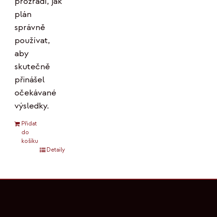
prozradí, jak
plán
správně
používat,
aby
skutečně
přinášel
očekávané
výsledky.
Přidat
do
košíku
Detaily