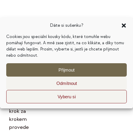
Dáte si sušenku?
Marketingový
Cookies jsou speciální kousky kódu, které tomuhle webu
pomáhají fungovat. A mně zase zjistit, na co klikáte, a díky tomu
plán na
dělat web lepším. Prosím, vyberte si, jestli je chcete přijmout
nebo odmítnout.
pivním
tácku
Přijmout
199
Kč
Odmítnout
Hodnocení
Vyberu si
5.00
z 5
E-kniha vás
krok za
krokem
provede