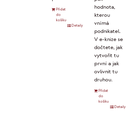
hodnota,
Přidat
kterou
do
košíku
vnímá
Detaily
podnikatel.
V e-knize se
dočtete, jak
vytvořit tu
první a jak
ovlivnit tu
druhou.
Přidat
do
košíku
Detaily