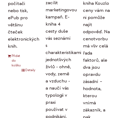
zacílit
kniha Kouzlo
počítači
marketingovou
ceny vám na
nebo tisk,
kampaň. E-
ni pomůže
ePub pro
kniha 4
najít
většinu
cesty duše
odpověď. Na
čteček
vás seznámí
cenotvorbu
elektronických
s
má vliv celá
knih.
charakteristikami
řada
Přidat
jednotlivých
faktorů, ale
do
košíku
živlů - ohně,
dva jsou
Detaily
vody, země
opravdu
a vzduchu -
zásadní –
a naučí vás
hodnota,
typologii v
kterou
praxi
vnímá
používat v
zákazník, a
podnikání.
pak