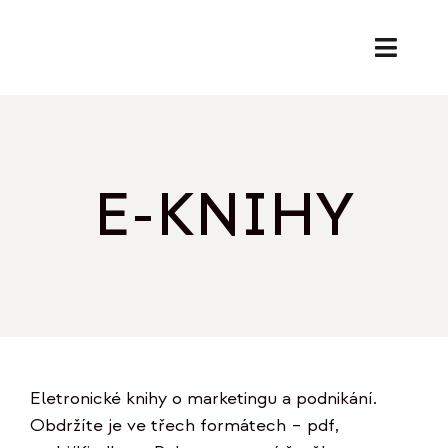
Přeskočit
na
Toggl
obsah
Naviga
SL
PORA
E-KNIHY
EK
O
REF
Eletronické knihy o marketingu a podnikání.
B
Obdržíte je ve třech formátech – pdf,