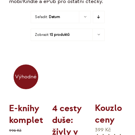
mobi/Kindle a ePub pro ostatní čtečky.
KO
Seřadit:
Datum
MOJE
Zobrazit
12 produktů
K
Výhodné
Kouzlo
4 cesty
E-knihy
ceny
duše:
komplet
živly v
399
Kč
996
Kč