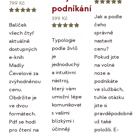
Původní
Aktuální
799
Kč
podnikání
Hodnocení
cena
cena
5.00
z 5
Jak a podle
399
Kč
Hodnocení
byla:
je:
5.00
z 5
čeho
Balíček
996 Kč.
799 Kč.
správně
všech čtyř
Hodnocení
5.00
z 5
Typologie
nastavit
aktuálně
podle živlů
cenu?
dostupných
je
Pokud jste
e-knih
jednoduchý
na volné
Madly
a intuitivní
noze a
Čevelové za
nástroj,
podnikáte
zvýhodněnou
který vám
ve službách,
cenu.
umožní lépe
tuhle otázku
Obdržíte je
komunikovat
jste si
ve dvou
s vašimi
pravděpodobně
formátech.
blízkými i
už také
Pdf se hodí
účinněji
položili. E-
pro čtení na