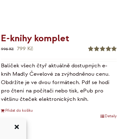
E-knihy komplet
Původní
Aktuální
799
Kč
996
Kč
cena
cena
Hodnocení
5.00
z 5
byla:
je:
Balíček všech čtyř aktuálně dostupných e-
996 Kč.
799 Kč.
knih Madly Čevelové za zvýhodněnou cenu.
Obdržíte je ve dvou formátech. Pdf se hodí
pro čtení na počítači nebo tisk, ePub pro
většinu čteček elektronických knih.
Přidat do košíku
Detaily