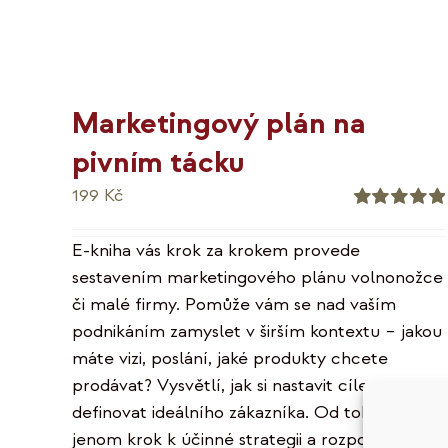
Marketingový plán na
pivním tácku
199
Kč
Hodnocení
5.00
z 5
E-kniha vás krok za krokem provede
sestavením marketingového plánu volnonožce
či malé firmy. Pomůže vám se nad vaším
podnikáním zamyslet v širším kontextu – jakou
máte vizi, poslání, jaké produkty chcete
prodávat? Vysvětlí, jak si nastavit cíle a
definovat ideálního zákazníka. Od toho už je
jenom krok k účinné strategii a rozpočtu. A