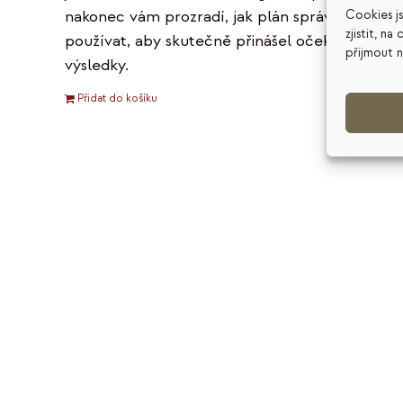
nakonec vám prozradí, jak plán správně
Cookies j
zjistit, n
používat, aby skutečně přinášel očekávané
přijmout 
výsledky.
Přidat do košíku
Detaily