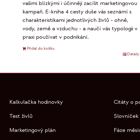
vašimi blízkými i účinněji zacílit marketingovou
kampaň. E-kniha 4 cesty duše vás seznámí s
charakteristikami jednotlivých živlů - ohně,
vody, země a vzduchu - a naučí vás typologii v
praxi používat v podnikání.
Přidat do košíku
Detaily
Kalkulačka hodinovky
Citáty o p
Test živlů
Slovníček
Marketingový plán
Fáze měsí