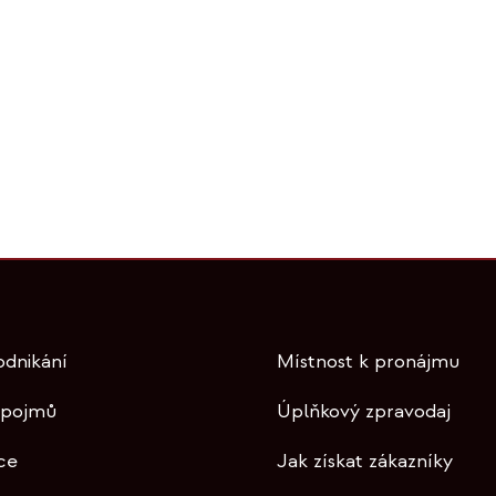
odnikání
Místnost k pronájmu
 pojmů
Úplňkový zpravodaj
ce
Jak získat zákazníky