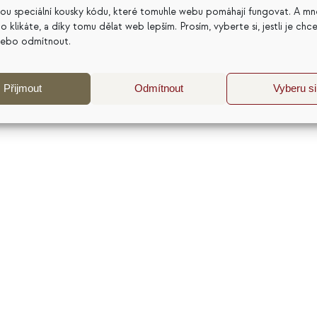
ovlivnit tu druhou.
sou speciální kousky kódu, které tomuhle webu pomáhají fungovat. A mn
a co klikáte, a díky tomu dělat web lepším. Prosím, vyberte si, jestli je chc
Přidat do košíku
nebo odmítnout.
Detaily
Přijmout
Odmítnout
Vyberu si