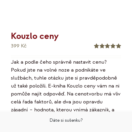
Kouzlo ceny
399
Kč
Hodnocení
5.00
z 5
Jak a podle čeho správně nastavit cenu?
Pokud jste na volné noze a podnikáte ve
službách, tuhle otázku jste si pravděpodobně
už také položili. E-kniha Kouzlo ceny vám na ni
pomůže najít odpověď. Na cenotvorbu má vliv
celá řada faktorů, ale dva jsou opravdu
zásadní – hodnota, kterou vnímá zákazník, a
pak hodnota, kterou vnímá podnikatel. V e-
Dáte si sušenku?
knize se dočtete, jak vytvořit tu první a jak