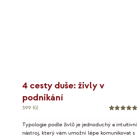
4 cesty duše: živly v
podnikání
399
Kč
Hodnocení
5.00
z 5
Typologie podle živlů je jednoduchý a intuitivní
nástroj, který vám umožní lépe komunikovat s