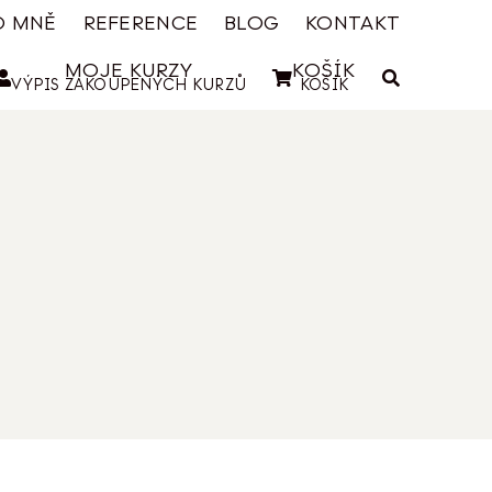
O MNĚ
REFERENCE
BLOG
KONTAKT
MOJE KURZY
KOŠÍK
VÝPIS ZAKOUPENÝCH KURZŮ
KOŠÍK