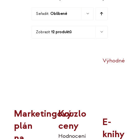
Seřadit:
Oblíbené
Zobrazit
12 produktů
Výhodné
Kouzlo
Marketingový
E-
ceny
plán
knihy
na
Hodnocení