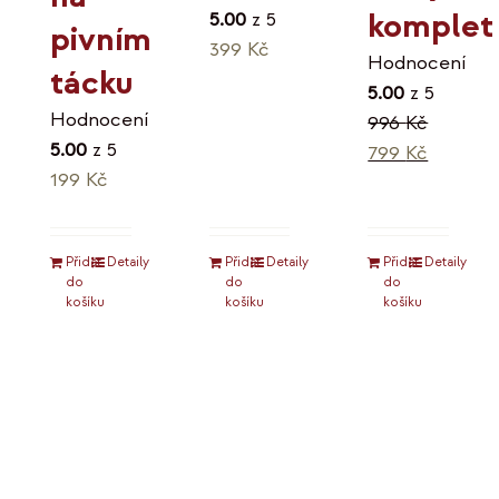
komplet
5.00
z 5
pivním
399
Kč
Hodnocení
tácku
5.00
z 5
Hodnocení
996
Kč
5.00
z 5
Původní
Aktuáln
799
Kč
199
Kč
cena
cena
byla:
je:
996 Kč.
799 Kč.
Přidat
Detaily
Přidat
Detaily
Přidat
Detaily
do
do
do
košíku
košíku
košíku