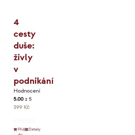
4
cesty
duše:
živly
v
podnikání
Hodnocení
5.00
z 5
399
Kč
Přidat
Detaily
do