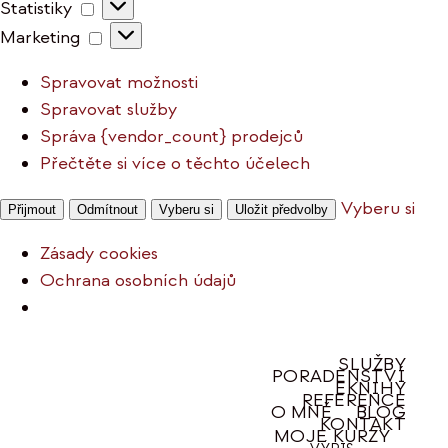
Statistiky
Statistiky
Marketing
Marketing
Spravovat možnosti
Spravovat služby
Správa {vendor_count} prodejců
Přečtěte si více o těchto účelech
Vyberu si
Přijmout
Odmítnout
Vyberu si
Uložit předvolby
Zásady cookies
Ochrana osobních údajů
Přeskočit
SLUŽBY
PORADENSTVÍ
na
EKNIHY
REFERENCE
obsah
O MNĚ
BLOG
KONTAKT
MOJE KURZY