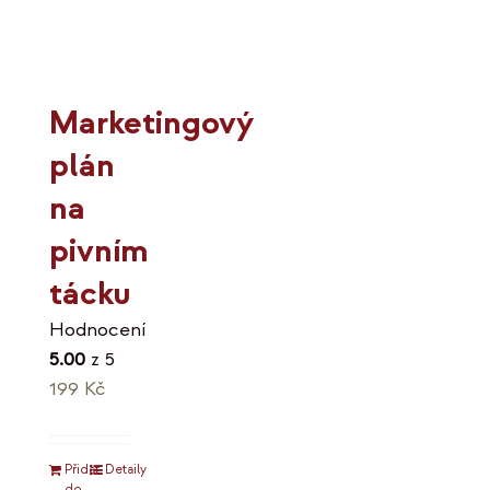
Marketingový
plán
na
pivním
tácku
Hodnocení
5.00
z 5
199
Kč
Přidat
Detaily
do