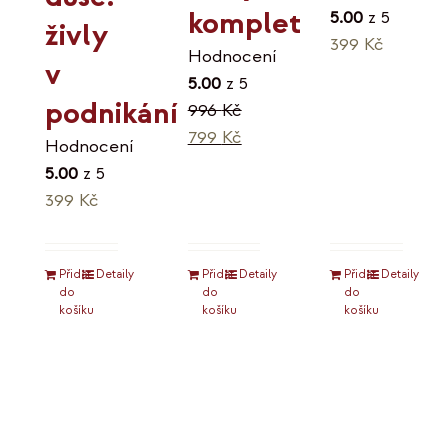
komplet
5.00
z 5
živly
399
Kč
Hodnocení
v
5.00
z 5
podnikání
996
Kč
Původní
Aktuální
799
Kč
Hodnocení
cena
cena
5.00
z 5
byla:
je:
399
Kč
996 Kč.
799 Kč.
Přidat
Detaily
Přidat
Detaily
Přidat
Detaily
do
do
do
košíku
košíku
košíku