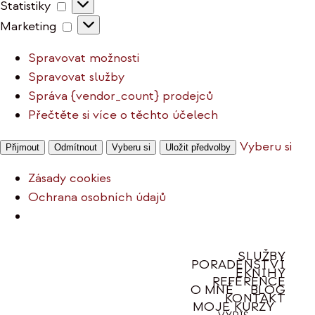
Statistiky
Statistiky
Marketing
Marketing
Spravovat možnosti
Spravovat služby
Správa {vendor_count} prodejců
Přečtěte si více o těchto účelech
Vyberu si
Přijmout
Odmítnout
Vyberu si
Uložit předvolby
Zásady cookies
Ochrana osobních údajů
Přeskočit
SLUŽBY
PORADENSTVÍ
na
EKNIHY
REFERENCE
obsah
O MNĚ
BLOG
KONTAKT
MOJE KURZY