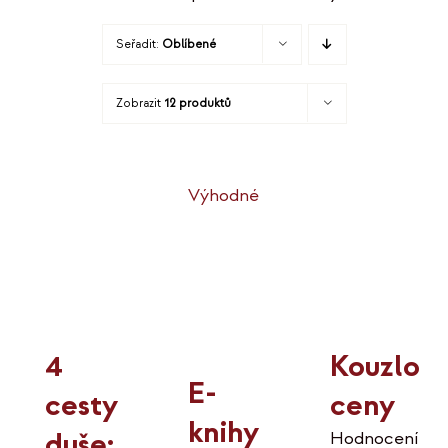
Seřadit:
Oblíbené
Zobrazit
12 produktů
Výhodné
Kouzlo
4
E-
ceny
cesty
knihy
duše:
Hodnocení