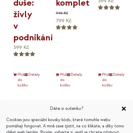
duše:
komplet
399
Kč
živly
996
Kč
Hodnocení
Původní
Aktuální
799
Kč
5.00
z 5
v
cena
cena
podnikání
Hodnocení
byla:
je:
5.00
z 5
996 Kč.
799 Kč.
399
Kč
Hodnocení
5.00
z 5
Přidat
Detaily
Přidat
Detaily
Přidat
Detaily
do
do
do
košíku
košíku
košíku
Dáte si sušenku?
Cookies jsou speciální kousky kódu, které tomuhle webu
pomáhají fungovat. A mně zase zjistit, na co klikáte, a díky tomu
dělat web lepším. Prosím, vyberte si, jestli je chcete přijmout