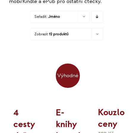
mobi/Kindle a ePub pro ostatní čtečky.
KO
Seřadit:
Jméno
MOJE
Zobrazit
12 produktů
K
Výhodné
Kouzlo
4
E-
ceny
cesty
knihy