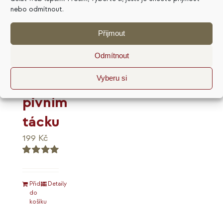
nebo odmítnout.
Přijmout
Marketingový
Odmítnout
plán
na
Vyberu si
pivním
tácku
199
Kč
Hodnocení
5.00
z 5
Přidat
Detaily
do
košíku