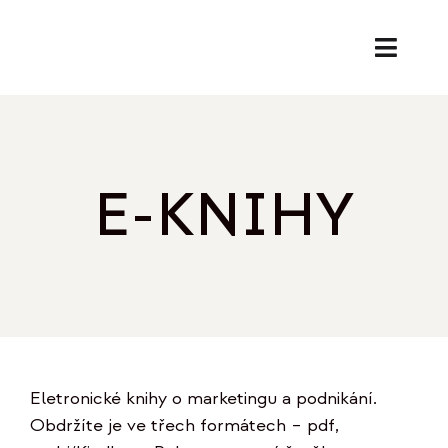
Přeskočit
na
Toggl
obsah
Naviga
SL
PORA
E-KNIHY
EK
REF
O
Eletronické knihy o marketingu a podnikání.
B
Obdržíte je ve třech formátech – pdf,