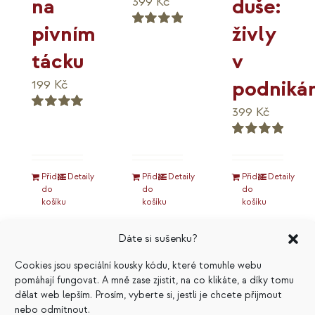
duše:
na
399
Kč
živly
pivním
Hodnocení
5.00
z 5
v
tácku
podnikán
199
Kč
399
Kč
Hodnocení
5.00
z 5
Hodnocení
5.00
z 5
Přidat
Detaily
Přidat
Detaily
Přidat
Detaily
do
do
do
košíku
košíku
košíku
Dáte si sušenku?
Cookies jsou speciální kousky kódu, které tomuhle webu
pomáhají fungovat. A mně zase zjistit, na co klikáte, a díky tomu
Výhodné
dělat web lepším. Prosím, vyberte si, jestli je chcete přijmout
nebo odmítnout.