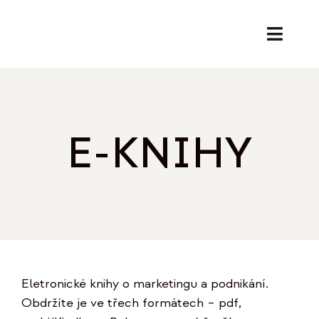
Přeskočit
na
Toggl
obsah
Naviga
SL
PORA
E-KNIHY
EK
O
REF
Eletronické knihy o marketingu a podnikání.
B
Obdržíte je ve třech formátech – pdf,