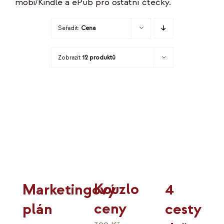
mobi/Kindle a ePub pro ostatní čtečky.
KO
Seřadit:
Cena
MOJE
Zobrazit
12 produktů
K
Kouzlo
4
Marketingový
ceny
cesty
plán