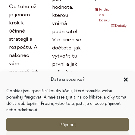
Od toho už
hodnota,
Přidat
je jenom
kterou
do
košíku
krok k
vnímá
Detaily
účinné
podnikatel.
strategii a
V e-knize se
rozpočtu. A
dočtete, jak
nakonec
vytvořit tu
vám
první a jak
prozradí, jak
ovlivnit tu
plán
Dáte si sušenku?
druhou.
správně
Cookies jsou speciální kousky kódu, které tomuhle webu
Přidat
používat,
pomáhají fungovat. A mně zase zjistit, na co klikáte, a díky tomu
do
košíku
aby
dělat web lepším. Prosím, vyberte si, jestli je chcete přijmout
Detaily
nebo odmítnout.
skutečně
přinášel
Přijmout
očekávané