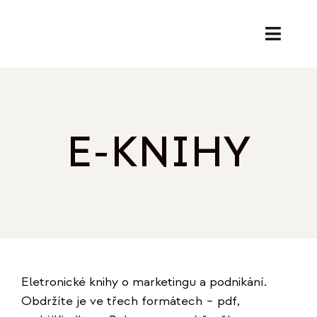
Přeskočit
na
Toggl
obsah
Naviga
SL
PORA
E-KNIHY
EK
O
REF
Eletronické knihy o marketingu a podnikání.
B
Obdržíte je ve třech formátech – pdf,