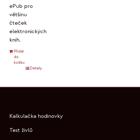
ePub pro
většinu
čteček
elektronických
knih.
Přidat
do
košíku
Detaily
Kalkulačka hodinovky
Test živlů