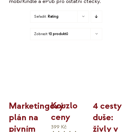
mobi/Kindle a ePub pro ostatní čtečky.
KO
Seřadit:
Rating
MOJE
Zobrazit
12 produktů
K
Kouzlo
4 cesty
Marketingový
ceny
duše:
plán na
živly v
pivním
399
Kč