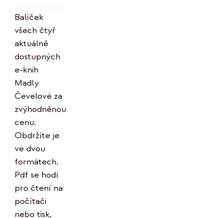
Hodnocení
byla:
je:
5.00
z 5
Balíček
996 Kč.
799 Kč.
všech čtyř
aktuálně
dostupných
e-knih
Madly
Čevelové za
zvýhodněnou
cenu.
Obdržíte je
ve dvou
formátech.
Pdf se hodí
pro čtení na
počítači
nebo tisk,