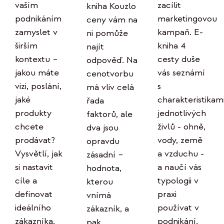
zacílit
vaším
kniha Kouzlo
marketingovou
podnikáním
ceny vám na
kampaň. E-
zamyslet v
ni pomůže
kniha 4
širším
najít
cesty duše
kontextu –
odpověď. Na
vás seznámí
jakou máte
cenotvorbu
s
vizi, poslání,
má vliv celá
charakteristikam
jaké
řada
jednotlivých
produkty
faktorů, ale
živlů - ohně,
chcete
dva jsou
vody, země
prodávat?
opravdu
a vzduchu -
Vysvětlí, jak
zásadní –
a naučí vás
si nastavit
hodnota,
typologii v
cíle a
kterou
praxi
definovat
vnímá
používat v
ideálního
zákazník, a
podnikání.
zákazníka.
pak