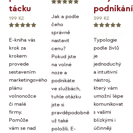
podnikání
tácku
Hodnocení
5.00
z 5
Jak a podle
399
Kč
199
Kč
čeho
správně
Hodnocení
Hodnocení
5.00
z 5
5.00
z 5
Typologie
E-kniha vás
nastavit
podle živlů
krok za
cenu?
je
krokem
Pokud jste
jednoduchý
provede
na volné
a intuitivní
sestavením
noze a
nástroj,
marketingového
podnikáte
který vám
plánu
ve službách,
umožní lépe
volnonožce
tuhle otázku
komunikovat
či malé
jste si
s vašimi
firmy.
pravděpodobně
blízkými i
Pomůže
už také
účinněji
vám se nad
položili. E-