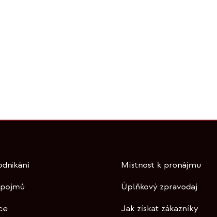
odnikání
Místnost k pronájmu
 pojmů
Úplňkový zpravodaj
ce
Jak získat zákazníky