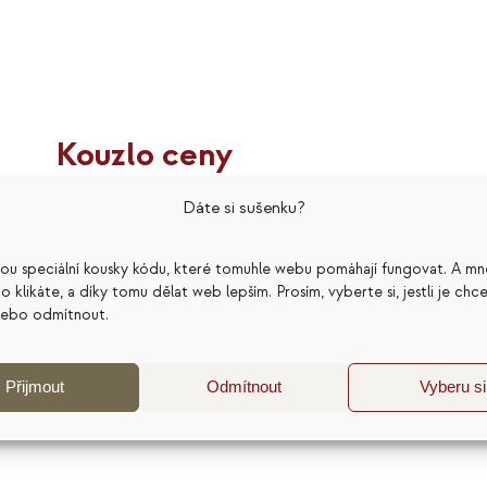
Kouzlo ceny
399
Kč
Dáte si sušenku?
Hodnocení
5.00
z 5
sou speciální kousky kódu, které tomuhle webu pomáhají fungovat. A mn
a co klikáte, a díky tomu dělat web lepším. Prosím, vyberte si, jestli je chc
nebo odmítnout.
Přidat do košíku
Detaily
Přijmout
Odmítnout
Vyberu si