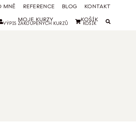
O MNĚ
REFERENCE
BLOG
KONTAKT
MOJE KURZY
KOŠÍK
VÝPIS ZAKOUPENÝCH KURZŮ
KOŠÍK