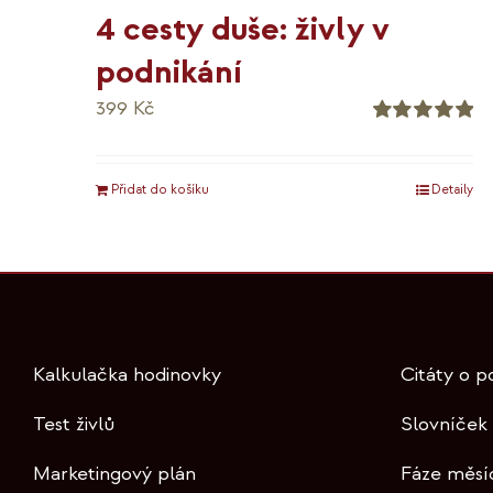
4 cesty duše: živly v
podnikání
399
Kč
Hodnocení
5.00
z 5
Přidat do košíku
Detaily
Kalkulačka hodinovky
Citáty o p
Test živlů
Slovníček
Marketingový plán
Fáze měsí