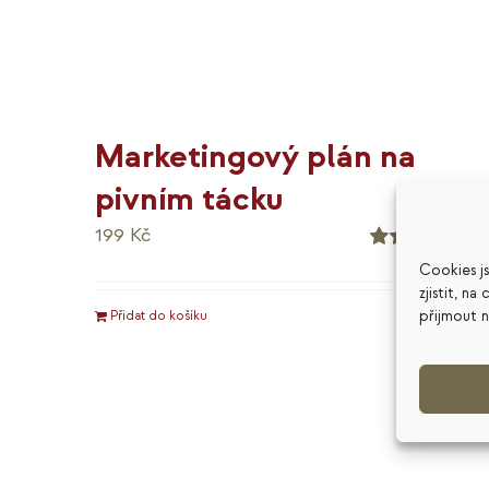
Marketingový plán na
pivním tácku
199
Kč
Hodnocení
Cookies j
5.00
z 5
zjistit, n
přijmout 
Přidat do košíku
Detaily