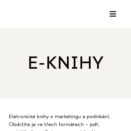
Přeskočit
na
Toggl
obsah
Naviga
SL
PORA
E-KNIHY
EK
O
REF
Eletronické knihy o marketingu a podnikání.
B
Obdržíte je ve třech formátech – pdf,