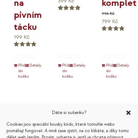
na
komplet
399
Kč
pivním
996
Kč
Hodnocení
Původní
Aktuáln
799
Kč
5.00
z 5
tácku
cena
cena
199
Kč
Hodnocení
byla:
je:
5.00
z 5
996 Kč.
799 Kč.
Hodnocení
5.00
z 5
Přidat
Detaily
Přidat
Detaily
Přidat
Detaily
do
do
do
košíku
košíku
košíku
Dáte si sušenku?
Cookies jsou speciální kousky kódu, které tomuhle webu
pomáhají fungovat. A mně zase zjistit, na co klikáte, a díky tomu
dělat web lepším. Prosím, vyberte si, jestli je chcete přijmout