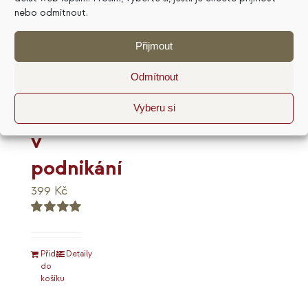
nebo odmítnout.
4
Přijmout
cesty
Odmítnout
duše:
živly
Vyberu si
v
podnikání
399
Kč
Hodnocení
5.00
z 5
Přidat
Detaily
do
košíku