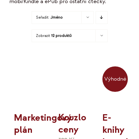
mobi/Kindle a ePub pro ostatní čtečky.
KO
Seřadit:
Jméno
MOJE
Zobrazit
12 produktů
K
Výhodné
Kouzlo
Marketingový
E-
ceny
plán
knihy