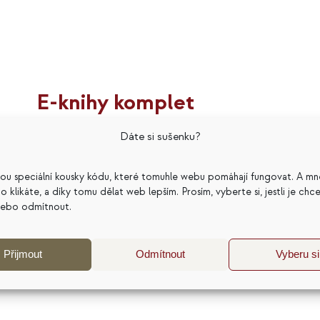
E-knihy komplet
Původní
Aktuální
799
Kč
996
Kč
Dáte si sušenku?
cena
cena
Hodnocení
5.00
z 5
byla:
je:
sou speciální kousky kódu, které tomuhle webu pomáhají fungovat. A mn
996 Kč.
799 Kč.
a co klikáte, a díky tomu dělat web lepším. Prosím, vyberte si, jestli je chc
nebo odmítnout.
Přijmout
Odmítnout
Vyberu si
Přidat do košíku
Detaily