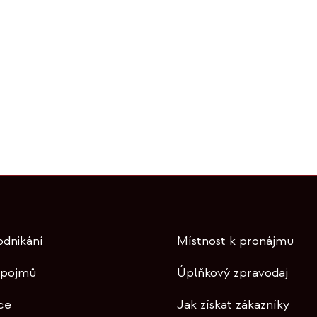
odnikání
Místnost k pronájmu
 pojmů
Úplňkový zpravodaj
ce
Jak získat zákazníky