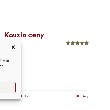
Kouzlo ceny
399
Kč
Hodnocení
5.00
z 5
ě zase
ete
Přidat do košíku
Detaily