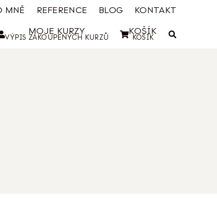
O MNĚ
REFERENCE
BLOG
KONTAKT
MOJE KURZY
KOŠÍK
VÝPIS ZAKOUPENÝCH KURZŮ
KOŠÍK