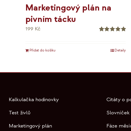
Marketingový plán na
pivním tácku
199
Kč
Hodnocení
5.00
z 5
Přidat do košíku
Detaily
Kalkulačka hodinovky
Citáty o p
Test živlů
Slovníček
Marketingový plán
Fáze měsí