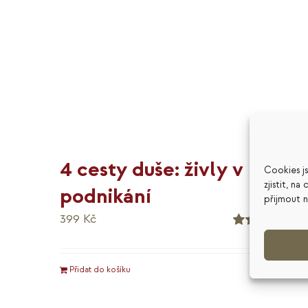
4 cesty duše: živly v
Cookies j
zjistit, n
podnikání
přijmout 
399
Kč
Hodnocení
5.00
z 5
Přidat do košíku
Detaily