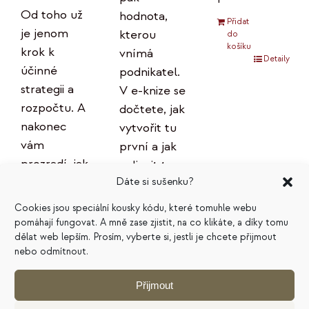
Od toho už
hodnota,
Přidat
je jenom
kterou
do
košíku
krok k
vnímá
Detaily
účinné
podnikatel.
strategii a
V e-knize se
rozpočtu. A
dočtete, jak
nakonec
vytvořit tu
vám
první a jak
prozradí, jak
ovlivnit tu
plán
Dáte si sušenku?
druhou.
správně
Cookies jsou speciální kousky kódu, které tomuhle webu
Přidat
používat,
pomáhají fungovat. A mně zase zjistit, na co klikáte, a díky tomu
do
košíku
aby
dělat web lepším. Prosím, vyberte si, jestli je chcete přijmout
Detaily
nebo odmítnout.
skutečně
přinášel
Přijmout
očekávané