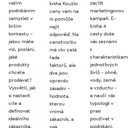
zacílit
vaším
kniha Kouzlo
marketingovou
podnikáním
ceny vám na
kampaň. E-
zamyslet v
ni pomůže
kniha 4
širším
najít
cesty duše
kontextu –
odpověď. Na
vás seznámí
jakou máte
cenotvorbu
s
vizi, poslání,
má vliv celá
charakteristikam
jaké
řada
jednotlivých
produkty
faktorů, ale
živlů - ohně,
chcete
dva jsou
vody, země
prodávat?
opravdu
a vzduchu -
Vysvětlí, jak
zásadní –
a naučí vás
si nastavit
hodnota,
typologii v
cíle a
kterou
praxi
definovat
vnímá
používat v
ideálního
zákazník, a
podnikání.
zákazníka.
pak