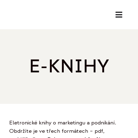
Přeskočit
na
Toggl
obsah
Naviga
SL
PORA
E-KNIHY
EK
O
REF
Eletronické knihy o marketingu a podnikání.
B
Obdržíte je ve třech formátech – pdf,