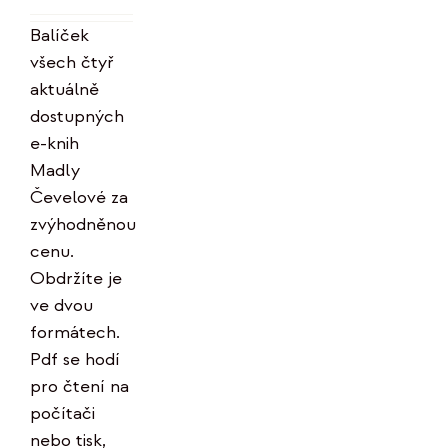
Hodnocení
byla:
je:
5.00
z 5
Balíček
996 Kč.
799 Kč.
všech čtyř
aktuálně
dostupných
e-knih
Madly
Čevelové za
zvýhodněnou
cenu.
Obdržíte je
ve dvou
formátech.
Pdf se hodí
pro čtení na
počítači
nebo tisk,