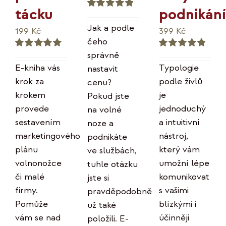
podnikání
tácku
Hodnocení
5.00
z 5
Jak a podle
399
Kč
199
Kč
čeho
správně
Hodnocení
Hodnocení
5.00
z 5
5.00
z 5
Typologie
E-kniha vás
nastavit
podle živlů
krok za
cenu?
je
krokem
Pokud jste
jednoduchý
provede
na volné
a intuitivní
sestavením
noze a
nástroj,
marketingového
podnikáte
který vám
plánu
ve službách,
umožní lépe
volnonožce
tuhle otázku
komunikovat
či malé
jste si
s vašimi
firmy.
pravděpodobně
blízkými i
Pomůže
už také
účinněji
vám se nad
položili. E-