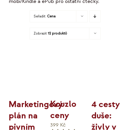
mobi/Kindle a ePub pro ostatní čtečky.
KO
Seřadit:
Cena
MOJE
Zobrazit
12 produktů
K
Kouzlo
4 cesty
Marketingový
ceny
duše:
plán na
živly v
pivním
399
Kč