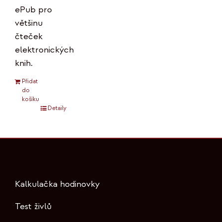
ePub pro
většinu
čteček
elektronických
knih.
Přidat
do
košíku
Detaily
Kalkulačka hodinovky
Test živlů