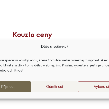
Kouzlo ceny
399
Kč
Dáte si sušenku?
Hodnocení
5.00
z 5
sou speciální kousky kódu, které tomuhle webu pomáhají fungovat. A mn
a co klikáte, a díky tomu dělat web lepším. Prosím, vyberte si, jestli je chc
nebo odmítnout.
Přidat do košíku
Detaily
Přijmout
Odmítnout
Vyberu si