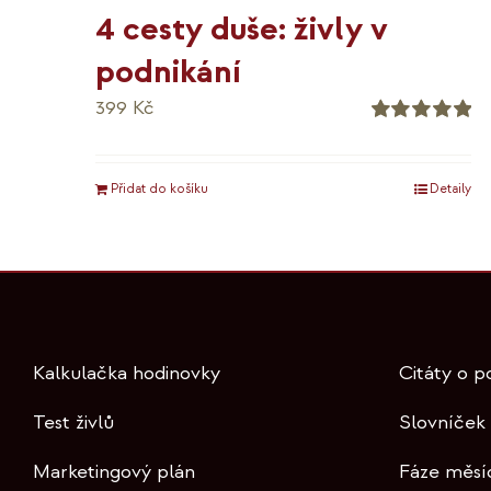
4 cesty duše: živly v
podnikání
399
Kč
Hodnocení
5.00
z 5
Přidat do košíku
Detaily
Kalkulačka hodinovky
Citáty o p
Test živlů
Slovníček
Marketingový plán
Fáze měsí