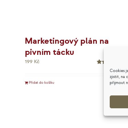
Marketingový plán na
pivním tácku
199
Kč
Hodnocení
Cookies j
5.00
z 5
zjistit, n
přijmout 
Přidat do košíku
Detaily