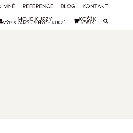
O MNĚ
REFERENCE
BLOG
KONTAKT
MOJE KURZY
KOŠÍK
VÝPIS ZAKOUPENÝCH KURZŮ
KOŠÍK