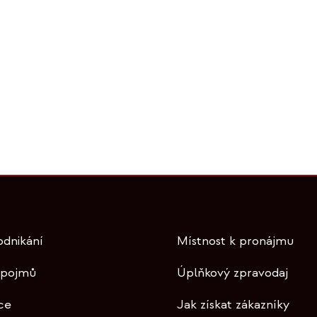
odnikání
Místnost k pronájmu
 pojmů
Úplňkový zpravodaj
ce
Jak získat zákazníky