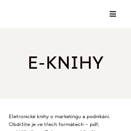
Přeskočit
na
Toggl
obsah
Naviga
SL
PORA
E-KNIHY
EK
O
REF
Eletronické knihy o marketingu a podnikání.
B
Obdržíte je ve třech formátech – pdf,