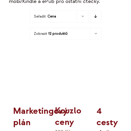
mobi/Kindle a ePub pro ostatní čtečky.
KO
Seřadit:
Cena
MOJE
Zobrazit
12 produktů
K
Kouzlo
4
Marketingový
ceny
cesty
plán