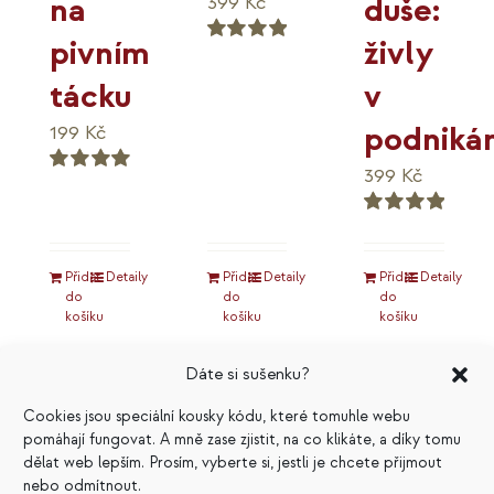
duše:
na
399
Kč
živly
pivním
Hodnocení
5.00
z 5
v
tácku
podnikán
199
Kč
399
Kč
Hodnocení
5.00
z 5
Hodnocení
5.00
z 5
Přidat
Detaily
Přidat
Detaily
Přidat
Detaily
do
do
do
košíku
košíku
košíku
Dáte si sušenku?
Cookies jsou speciální kousky kódu, které tomuhle webu
pomáhají fungovat. A mně zase zjistit, na co klikáte, a díky tomu
Výhodné
dělat web lepším. Prosím, vyberte si, jestli je chcete přijmout
nebo odmítnout.