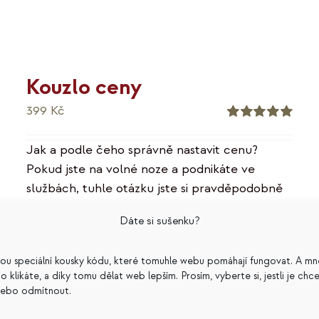
Kouzlo ceny
399
Kč
Hodnocení
5.00
z 5
Jak a podle čeho správně nastavit cenu?
Pokud jste na volné noze a podnikáte ve
službách, tuhle otázku jste si pravděpodobně
už také položili. E-kniha Kouzlo ceny vám na ni
Dáte si sušenku?
pomůže najít odpověď. Na cenotvorbu má vliv
celá řada faktorů, ale dva jsou opravdu
sou speciální kousky kódu, které tomuhle webu pomáhají fungovat. A mn
zásadní – hodnota, kterou vnímá zákazník, a
a co klikáte, a díky tomu dělat web lepším. Prosím, vyberte si, jestli je chc
pak hodnota, kterou vnímá podnikatel. V e-
nebo odmítnout.
knize se dočtete, jak vytvořit tu první a jak