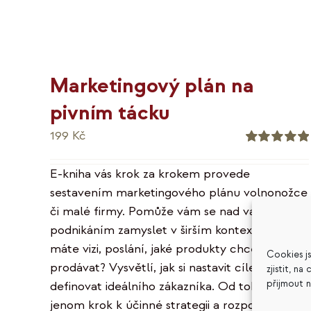
Marketingový plán na
pivním tácku
199
Kč
Hodnocení
5.00
z 5
E-kniha vás krok za krokem provede
sestavením marketingového plánu volnonožce
či malé firmy. Pomůže vám se nad vaším
podnikáním zamyslet v širším kontextu – jakou
máte vizi, poslání, jaké produkty chcete
Cookies j
prodávat? Vysvětlí, jak si nastavit cíle a
zjistit, n
přijmout 
definovat ideálního zákazníka. Od toho už je
jenom krok k účinné strategii a rozpočtu. A