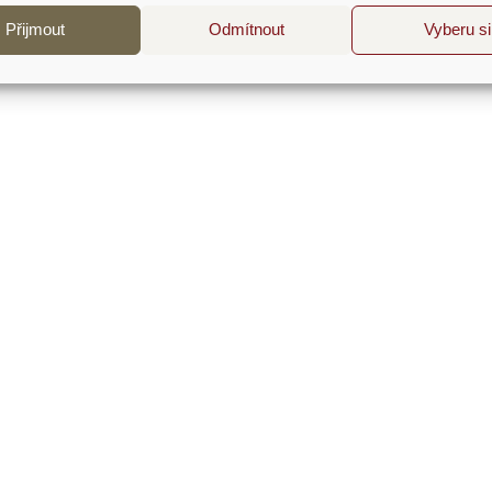
ovlivnit tu druhou.
Přijmout
Odmítnout
Vyberu si
Přidat do košíku
Detaily