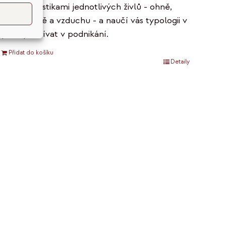
charakteristikami jednotlivých živlů - ohně,
vody, země a vzduchu - a naučí vás typologii v
praxi používat v podnikání.
Přidat do košíku
Detaily