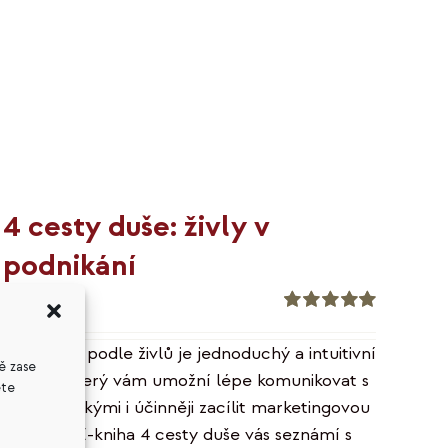
4 cesty duše: živly v
podnikání
399
Kč
Hodnocení
5.00
z 5
Typologie podle živlů je jednoduchý a intuitivní
ě zase
nástroj, který vám umožní lépe komunikovat s
ete
vašimi blízkými i účinněji zacílit marketingovou
kampaň. E-kniha 4 cesty duše vás seznámí s