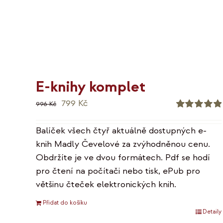
E-knihy komplet
Původní
Aktuální
799
Kč
996
Kč
cena
cena
Hodnocení
5.00
z 5
byla:
je:
Balíček všech čtyř aktuálně dostupných e-
996 Kč.
799 Kč.
knih Madly Čevelové za zvýhodněnou cenu.
Obdržíte je ve dvou formátech. Pdf se hodí
pro čtení na počítači nebo tisk, ePub pro
většinu čteček elektronických knih.
Přidat do košíku
Detaily