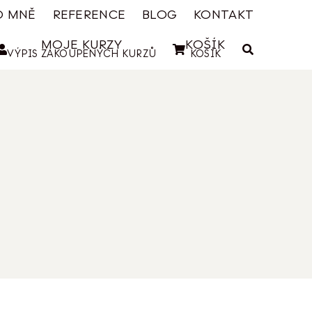
O MNĚ
REFERENCE
BLOG
KONTAKT
MOJE KURZY
KOŠÍK
VÝPIS ZAKOUPENÝCH KURZŮ
KOŠÍK