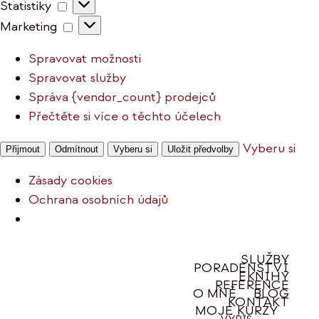
Statistiky
Statistiky
Marketing
Marketing
Spravovat možnosti
Spravovat služby
Správa {vendor_count} prodejců
Přečtěte si více o těchto účelech
Vyberu si
Přijmout
Odmítnout
Vyberu si
Uložit předvolby
Zásady cookies
Ochrana osobních údajů
Přeskočit
SLUŽBY
PORADENSTVÍ
na
EKNIHY
REFERENCE
obsah
O MNĚ
BLOG
KONTAKT
MOJE KURZY