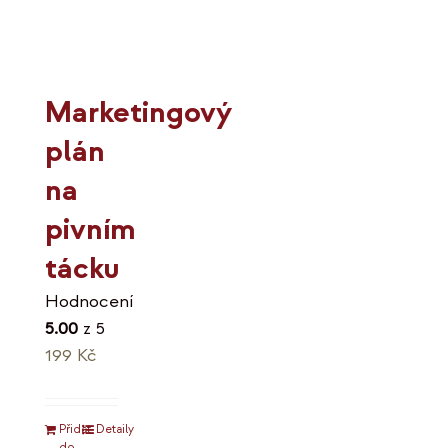
Marketingový
plán
na
pivním
tácku
Hodnocení
5.00
z 5
199
Kč
Přidat
Detaily
do