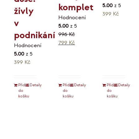
komplet
5.00
z 5
živly
399
Kč
Hodnocení
v
5.00
z 5
podnikání
996
Kč
Původní
Aktuální
799
Kč
Hodnocení
cena
cena
5.00
z 5
byla:
je:
399
Kč
996 Kč.
799 Kč.
Přidat
Detaily
Přidat
Detaily
Přidat
Detaily
do
do
do
košíku
košíku
košíku