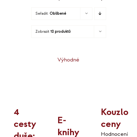
Seřadit:
Oblíbené
Zobrazit
12 produktů
Výhodné
Kouzlo
4
E-
ceny
cesty
knihy
duše:
Hodnocení