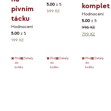
komplet
5.00
z 5
pivním
399
Kč
Hodnocení
tácku
5.00
z 5
Hodnocení
996
Kč
5.00
z 5
Původní
Aktuáln
799
Kč
199
Kč
cena
cena
byla:
je:
996 Kč.
799 Kč.
Přidat
Detaily
Přidat
Detaily
Přidat
Detaily
do
do
do
košíku
košíku
košíku