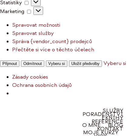
Statistiky
Statistiky
Marketing
Marketing
Spravovat možnosti
Spravovat služby
Správa {vendor_count} prodejců
Přečtěte si více o těchto účelech
Vyberu si
Přijmout
Odmítnout
Vyberu si
Uložit předvolby
Zásady cookies
Ochrana osobních údajů
Přeskočit
SLUŽBY
PORADENSTVÍ
na
EKNIHY
REFERENCE
obsah
O MNĚ
BLOG
KONTAKT
MOJE KURZY