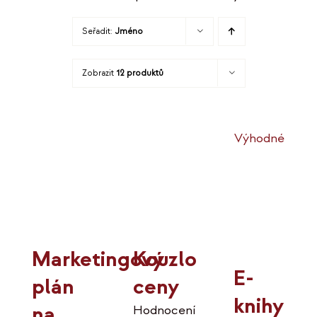
Seřadit:
Jméno
Zobrazit
12 produktů
Výhodné
Kouzlo
Marketingový
E-
ceny
plán
knihy
na
Hodnocení