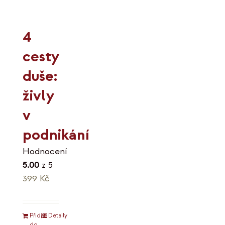
4
cesty
duše:
živly
v
podnikání
Hodnocení
5.00
z 5
399
Kč
Přidat
Detaily
do