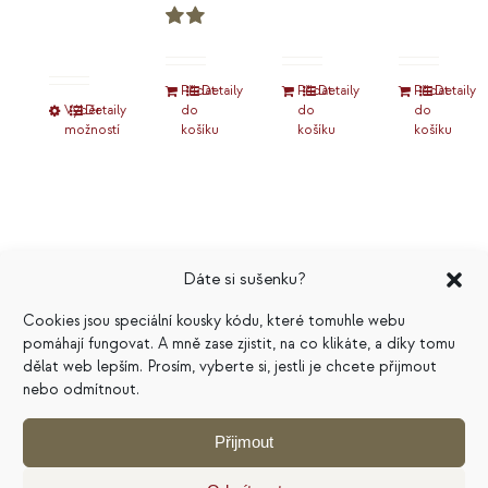
Hodnocení
5.00
z 5
Přidat
Detaily
Přidat
Detaily
Přidat
Detaily
Výběr
Tento
Detaily
do
do
do
možností
košíku
košíku
košíku
produkt
má
více
variant.
Možnosti
Dáte si sušenku?
lze
vybrat
Cookies jsou speciální kousky kódu, které tomuhle webu
Kouzlo
Marketingový
pomáhají fungovat. A mně zase zjistit, na co klikáte, a díky tomu
na
dělat web lepším. Prosím, vyberte si, jestli je chcete přijmout
stránce
ceny
plán
nebo odmítnout.
produktu
na
399
Kč
Přijmout
pivním
Hodnocení