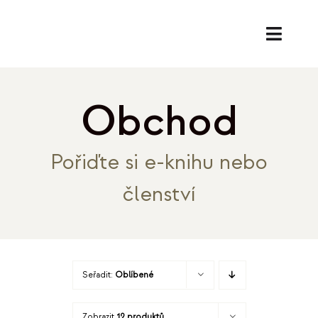
Přeskočit
na
Toggl
obsah
Naviga
SL
Obchod
PORA
Pořiďte si e-knihu nebo
EK
členství
O
REF
Seřadit:
Oblíbené
B
Zobrazit
12 produktů