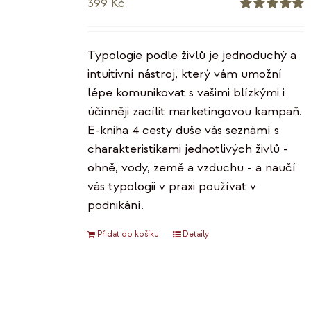
399
Kč
Hodnocení
5.00
z 5
Typologie podle živlů je jednoduchý a
intuitivní nástroj, který vám umožní
lépe komunikovat s vašimi blízkými i
účinněji zacílit marketingovou kampaň.
E-kniha 4 cesty duše vás seznámí s
charakteristikami jednotlivých živlů -
ohně, vody, země a vzduchu - a naučí
vás typologii v praxi používat v
podnikání.
Přidat do košíku
Detaily