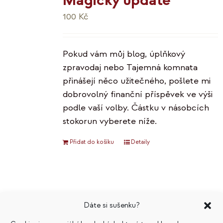
Magický update
100
Kč
Pokud vám můj blog, úplňkový
zpravodaj nebo Tajemná komnata
přinášejí něco užitečného, pošlete mi
dobrovolný finanční příspěvek ve výši
podle vaší volby. Částku v násobcích
stokorun vyberete níže.
Přidat do košíku
Detaily
E-knihy komplet
Dáte si sušenku?
Původní
Aktuální
799
Kč