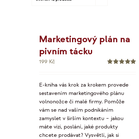
KO
MOJE
Marketingový plán na
K
pivním tácku
199
Kč
Hodnocení
5.00
z 5
E-kniha vás krok za krokem provede
sestavením marketingového plánu
volnonožce či malé firmy. Pomůže
vám se nad vaším podnikáním
zamyslet v širším kontextu – jakou
máte vizi, poslání, jaké produkty
chcete prodávat? Vysvětlí, jak si