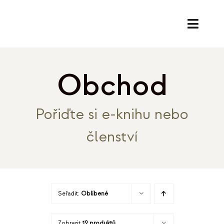
Přeskočit
na
Toggl
obsah
Naviga
SL
Obchod
PORA
Pořiďte si e-knihu nebo
EK
členství
O
REF
Seřadit:
Oblíbené
B
Zobrazit
12 produktů