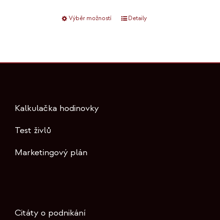
Výběr možností
Tento
Detaily
produkt
má
více
variant.
Možnosti
lze
Kalkulačka hodinovky
vybrat
na
Test živlů
stránce
Marketingový plán
produktu
Citáty o podnikání