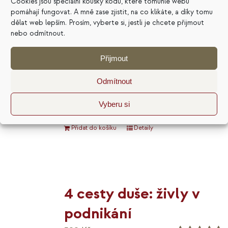
996
Kč
Cookies jsou speciální kousky kódu, které tomuhle webu
Výhodné
cena
cena
pomáhají fungovat. A mně zase zjistit, na co klikáte, a díky tomu
Hodnocení
5.00
z 5
dělat web lepším. Prosím, vyberte si, jestli je chcete přijmout
byla:
je:
nebo odmítnout.
Balíček všech čtyř aktuálně
996 Kč.
799 Kč.
dostupných e-knih Madly Čevelové za
Přijmout
zvýhodněnou cenu. Obdržíte je ve
dvou formátech. Pdf se hodí pro čtení
Odmítnout
na počítači nebo tisk, ePub pro většinu
Vyberu si
čteček elektronických knih.
Přidat do košíku
Detaily
4 cesty duše: živly v
podnikání