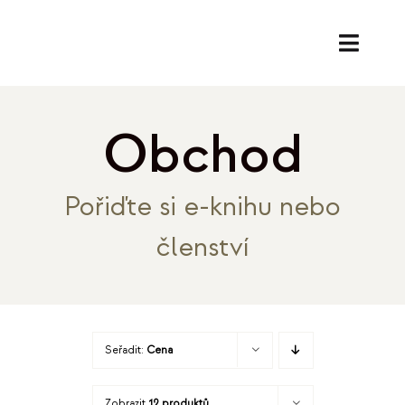
Přeskočit
na
Toggl
obsah
Naviga
SL
Obchod
PORA
Pořiďte si e-knihu nebo
EK
členství
O
REF
Seřadit:
Cena
B
Zobrazit
12 produktů