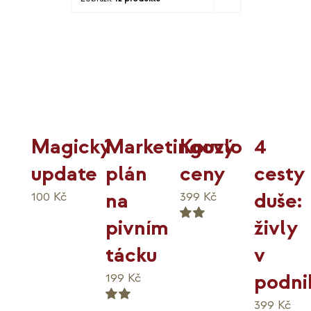
KO
MOJE
K
Kouzlo
4
Magický
Marketingový
ceny
cesty
update
plán
duše:
na
399
Kč
100
Kč
živly
pivním
Hodnocení
5.00
v
tácku
z 5
podni
199
Kč
399
Kč