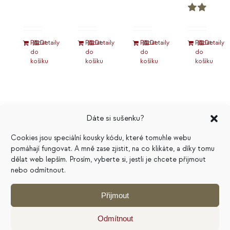
Hodnocení
5.00
z 5
Hodnocení
5.00
z 5
Přidat
Detaily
Přidat
Detaily
Přidat
Detaily
Přidat
Detaily
do
do
do
do
košíku
košíku
košíku
košíku
Dáte si sušenku?
Výhodné
Cookies jsou speciální kousky kódu, které tomuhle webu
pomáhají fungovat. A mně zase zjistit, na co klikáte, a díky tomu
E-
Kruh
Klub
dělat web lepším. Prosím, vyberte si, jestli je chcete přijmout
nebo odmítnout.
knihy
podnikatelek
Duše
Přijmout
komplet
byznysu®
1400
Kč
Odmítnout
4500
Kč
996
Kč