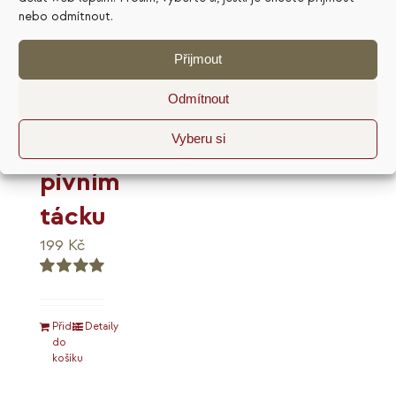
nebo odmítnout.
Přijmout
Marketingový
Odmítnout
plán
na
Vyberu si
pivním
tácku
199
Kč
Hodnocení
5.00
z 5
Přidat
Detaily
do
košíku