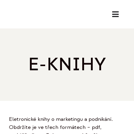
Přeskočit
na
Toggl
obsah
Naviga
SL
PORA
E-KNIHY
EK
O
REF
Eletronické knihy o marketingu a podnikání.
B
Obdržíte je ve třech formátech – pdf,