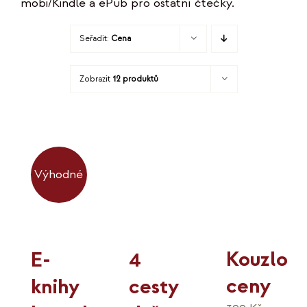
mobi/Kindle a ePub pro ostatní čtečky.
KO
Seřadit:
Cena
MOJE
Zobrazit
12 produktů
K
Výhodné
Kouzlo
4
E-
ceny
cesty
knihy