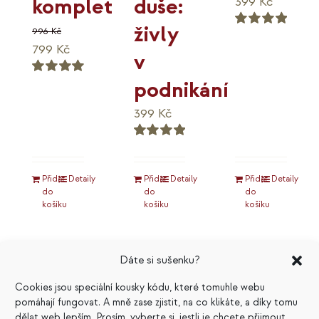
duše:
komplet
399
Kč
živly
996
Kč
Hodnocení
Původní
Aktuální
799
Kč
5.00
z 5
v
cena
cena
podnikání
Hodnocení
byla:
je:
5.00
z 5
996 Kč.
799 Kč.
399
Kč
Hodnocení
5.00
z 5
Přidat
Detaily
Přidat
Detaily
Přidat
Detaily
do
do
do
košíku
košíku
košíku
Dáte si sušenku?
Cookies jsou speciální kousky kódu, které tomuhle webu
pomáhají fungovat. A mně zase zjistit, na co klikáte, a díky tomu
dělat web lepším. Prosím, vyberte si, jestli je chcete přijmout