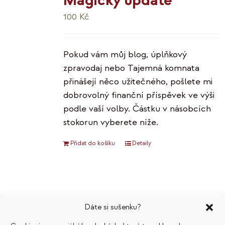
Magický update
100
Kč
Pokud vám můj blog, úplňkový
zpravodaj nebo Tajemná komnata
přinášejí něco užitečného, pošlete mi
dobrovolný finanční příspěvek ve výši
podle vaší volby. Částku v násobcích
stokorun vyberete níže.
Přidat do košíku
Detaily
E-knihy komplet
Dáte si sušenku?
Původní
Aktuální
799
Kč