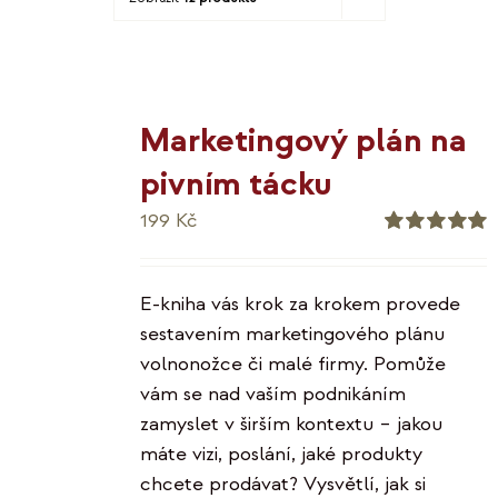
KO
MOJE
Marketingový plán na
K
pivním tácku
199
Kč
Hodnocení
5.00
z 5
E-kniha vás krok za krokem provede
sestavením marketingového plánu
volnonožce či malé firmy. Pomůže
vám se nad vaším podnikáním
zamyslet v širším kontextu – jakou
máte vizi, poslání, jaké produkty
chcete prodávat? Vysvětlí, jak si