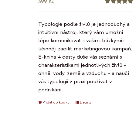
399
Kč
Hodnocení
5.00
z 5
Typologie podle živlů je jednoduchý a
intuitivní nástroj, který vám umožní
lépe komunikovat s vašimi blízkými i
účinněji zacílit marketingovou kampaň.
E-kniha 4 cesty duše vás seznámí s
charakteristikami jednotlivých živlů -
ohně, vody, země a vzduchu - a naučí
vás typologii v praxi používat v
podnikání.
Přidat do košíku
Detaily