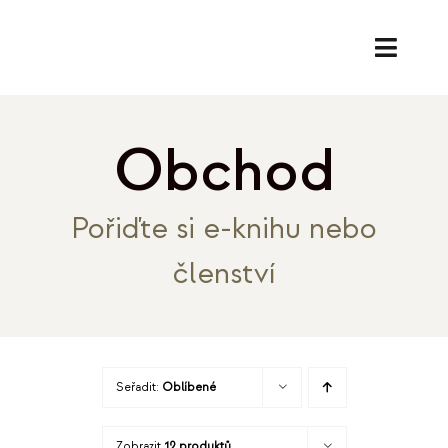
Přeskočit
na
Toggl
obsah
Naviga
SL
Obchod
PORA
Pořiďte si e-knihu nebo
EK
členství
O
REF
Seřadit:
Oblíbené
B
Zobrazit
12 produktů