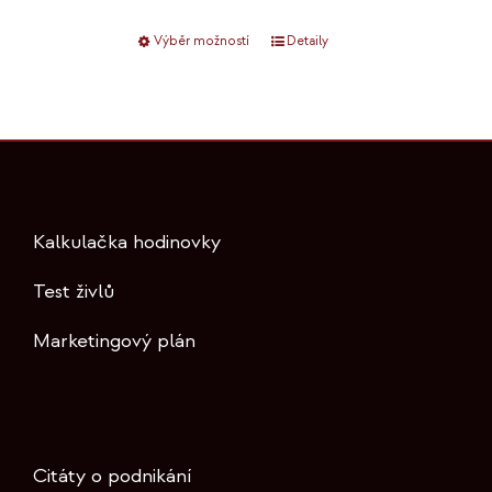
Výběr možností
Tento
Detaily
produkt
má
více
variant.
Možnosti
lze
Kalkulačka hodinovky
vybrat
na
Test živlů
stránce
Marketingový plán
produktu
Citáty o podnikání