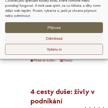
996
Kč
Cookies jsou speciální kousky kódu, které tomuhle webu
Výhodné
cena
cena
pomáhají fungovat. A mně zase zjistit, na co klikáte, a díky tomu
Hodnocení
5.00
z 5
dělat web lepším. Prosím, vyberte si, jestli je chcete přijmout
byla:
je:
nebo odmítnout.
Balíček všech čtyř aktuálně
996 Kč.
799 Kč.
dostupných e-knih Madly Čevelové za
Přijmout
zvýhodněnou cenu. Obdržíte je ve
dvou formátech. Pdf se hodí pro čtení
Odmítnout
na počítači nebo tisk, ePub pro většinu
Vyberu si
čteček elektronických knih.
Přidat do košíku
Detaily
4 cesty duše: živly v
podnikání