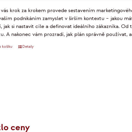
 vás krok za krokem provede sestavením marketingovéh
vaším podnikáním zamyslet v širším kontextu – jakou mát
, jak si nastavit cíle a definovat ideálního zákazníka. Od
u. A nakonec vám prozradí, jak plán správně používat, 
o košíku
Detaily
lo ceny