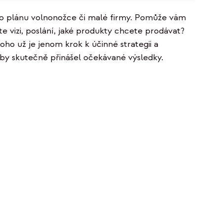
5.00
z 5
o plánu volnonožce či malé firmy. Pomůže vám
e vizi, poslání, jaké produkty chcete prodávat?
 toho už je jenom krok k účinné strategii a
aby skutečně přinášel očekávané výsledky.