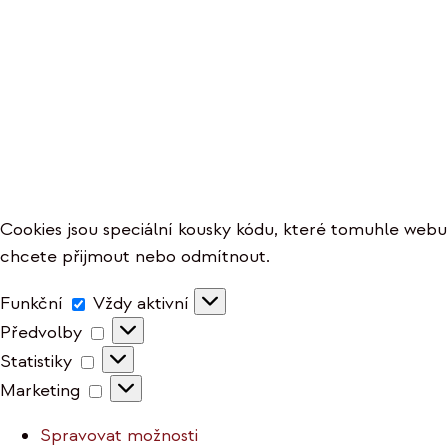
Cookies jsou speciální kousky kódu, které tomuhle webu p
chcete přijmout nebo odmítnout.
Funkční
Funkční
Vždy aktivní
Předvolby
Předvolby
Statistiky
Statistiky
Marketing
Marketing
Spravovat možnosti