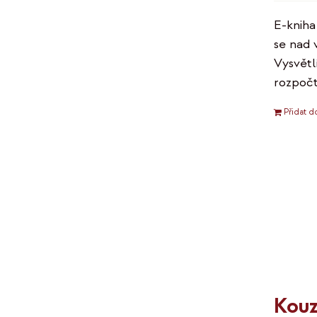
E-kniha
se nad 
Vysvětlí
rozpočt
Přidat d
Kouz