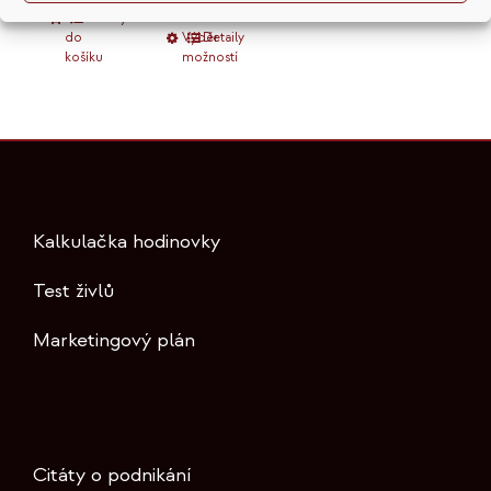
Přidat
Detaily
do
Výběr
Tento
Detaily
košíku
možností
produkt
má
více
variant.
Možnosti
lze
Kalkulačka hodinovky
vybrat
na
Test živlů
stránce
produktu
Marketingový plán
Citáty o podnikání