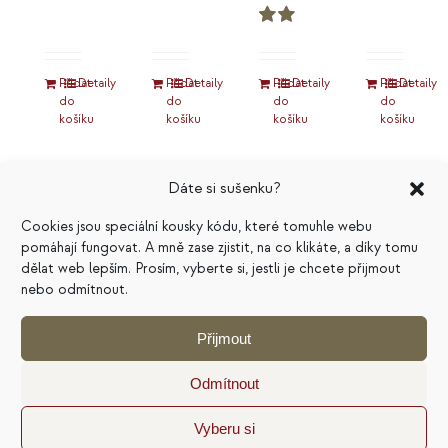
Hodnocení
5.00
z 5
Hodnocení
5.00
z 5
Přidat
Detaily
Přidat
Detaily
Přidat
Detaily
Přidat
Detaily
do
do
do
do
košíku
košíku
košíku
košíku
Dáte si sušenku?
Cookies jsou speciální kousky kódu, které tomuhle webu
pomáhají fungovat. A mně zase zjistit, na co klikáte, a díky tomu
dělat web lepším. Prosím, vyberte si, jestli je chcete přijmout
nebo odmítnout.
Magický
Kruh
Přijmout
update
podnikatelek
Odmítnout
100
Kč
1400
Kč
Vyberu si