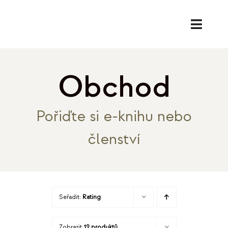
Přeskočit
na
Toggl
obsah
Naviga
SL
Obchod
PORA
Pořiďte si e-knihu nebo
EK
členství
O
REF
Seřadit:
Rating
B
Zobrazit
12 produktů