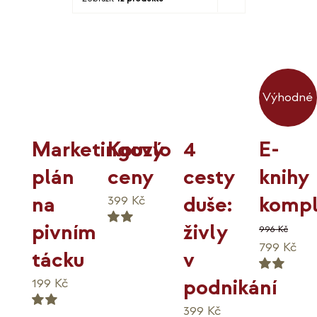
KO
MOJE
K
Výhodné
Kouzlo
4
Marketingový
E-
ceny
cesty
plán
knihy
duše:
na
kompl
399
Kč
živly
pivním
996
Kč
Hodnocení
Původní
Akt
799
Kč
5.00
v
tácku
z 5
cena
ce
podnikání
199
Kč
Hodnocení
byla:
je:
5.00
996 Kč.
799
z 5
399
Kč