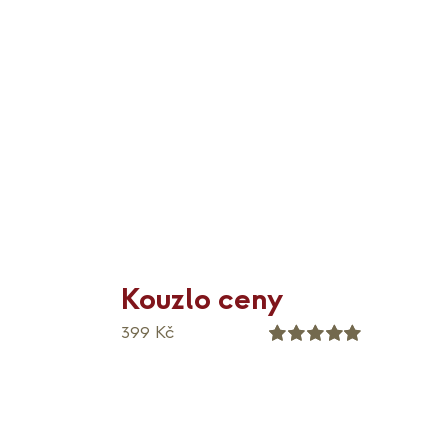
Kouzlo ceny
399
Kč
Hodnocení
5.00
z 5