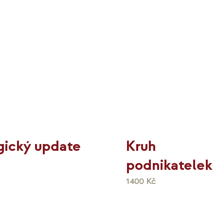
ický update
Kruh
podnikatelek
č
1400
Kč