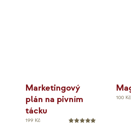
Marketingový
Mag
plán na pivním
100
K
tácku
199
Kč
Hodnocení