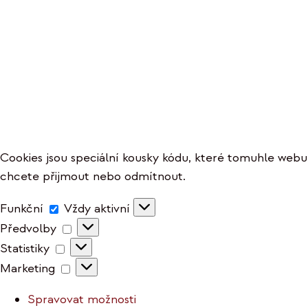
Cookies jsou speciální kousky kódu, které tomuhle webu p
chcete přijmout nebo odmítnout.
Funkční
Funkční
Vždy aktivní
Předvolby
Předvolby
Statistiky
Statistiky
Marketing
Marketing
Spravovat možnosti