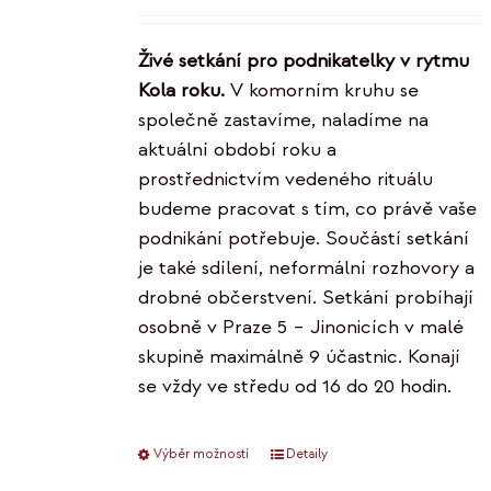
Živé setkání pro podnikatelky v rytmu
Kola roku.
V komorním kruhu se
společně zastavíme, naladíme na
aktuální období roku a
prostřednictvím vedeného rituálu
budeme pracovat s tím, co právě vaše
podnikání potřebuje. Součástí setkání
je také sdílení, neformální rozhovory a
drobné občerstvení. Setkání probíhají
osobně v Praze 5 – Jinonicích v malé
skupině maximálně 9 účastnic. Konají
se vždy ve středu od 16 do 20 hodin.
Výběr možností
Tento
Detaily
produkt