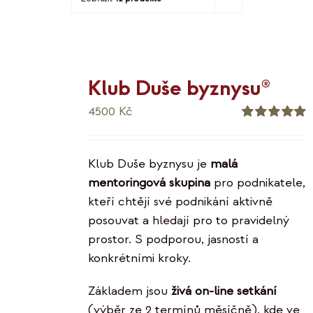
KO
MOJE
Klub Duše byznysu®
K
4500
Kč
Hodnocení
5.00
z 5
Klub Duše byznysu je
malá
mentoringová skupina
pro podnikatele,
kteří chtějí své podnikání aktivně
posouvat a hledají pro to pravidelný
prostor. S podporou, jasností a
konkrétními kroky.
Základem jsou
živá on-line setkání
(výběr ze 2 termínů měsíčně), kde ve