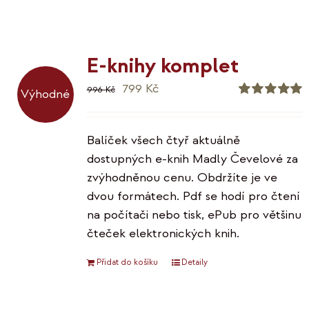
má
více
variant.
E-knihy komplet
Možnosti
Původní
Aktuální
799
Kč
lze
996
Kč
Výhodné
cena
cena
Hodnocení
vybrat
5.00
z 5
byla:
je:
na
Balíček všech čtyř aktuálně
996 Kč.
799 Kč.
stránce
dostupných e-knih Madly Čevelové za
produktu
zvýhodněnou cenu. Obdržíte je ve
dvou formátech. Pdf se hodí pro čtení
na počítači nebo tisk, ePub pro většinu
čteček elektronických knih.
Přidat do košíku
Detaily