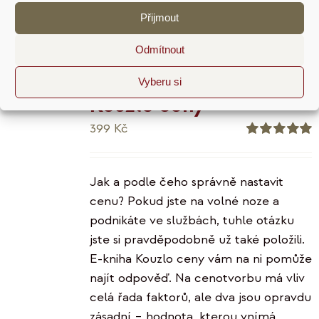
Přidat do košíku
Detaily
Přijmout
Odmítnout
Vyberu si
Kouzlo ceny
399
Kč
Hodnocení
5.00
z 5
Jak a podle čeho správně nastavit
cenu? Pokud jste na volné noze a
podnikáte ve službách, tuhle otázku
jste si pravděpodobně už také položili.
E-kniha Kouzlo ceny vám na ni pomůže
najít odpověď. Na cenotvorbu má vliv
celá řada faktorů, ale dva jsou opravdu
zásadní – hodnota, kterou vnímá