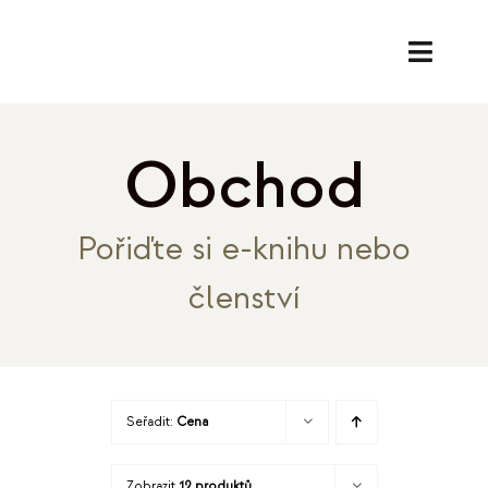
Přeskočit
na
Toggl
obsah
Naviga
SL
Obchod
PORA
Pořiďte si e-knihu nebo
EK
členství
O
REF
Seřadit:
Cena
B
Zobrazit
12 produktů