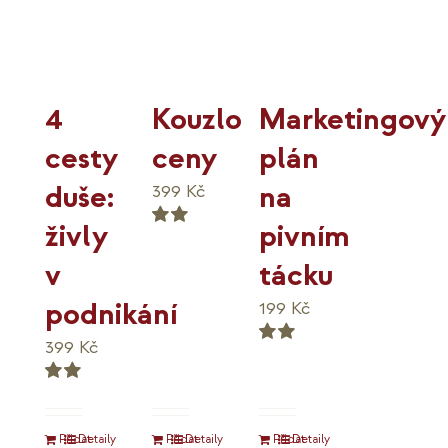
variant.
Možnosti
lze
vybrat
Kouzlo
4
Marketingový
na
stránce
ceny
cesty
plán
produktu
duše:
na
399
Kč
živly
pivním
Hodnocení
5.00
v
tácku
z 5
podnikání
199
Kč
399
Kč
Hodnocení
5.00
z 5
Hodnocení
5.00
z 5
Přidat
Detaily
Přidat
Detaily
Přidat
Detaily