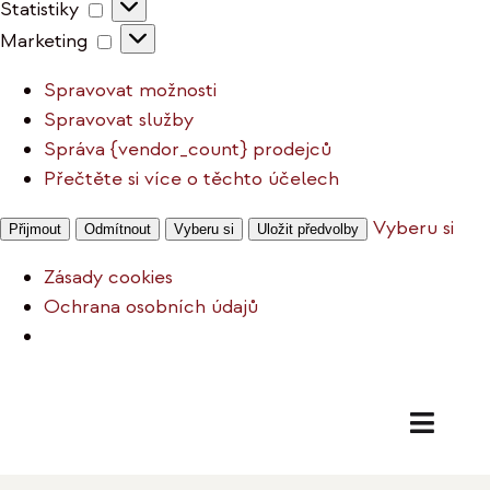
Statistiky
Statistiky
Marketing
Marketing
Spravovat možnosti
Spravovat služby
Správa {vendor_count} prodejců
Přečtěte si více o těchto účelech
Vyberu si
Přijmout
Odmítnout
Vyberu si
Uložit předvolby
Zásady cookies
Ochrana osobních údajů
Přeskočit
na
Toggl
obsah
Naviga