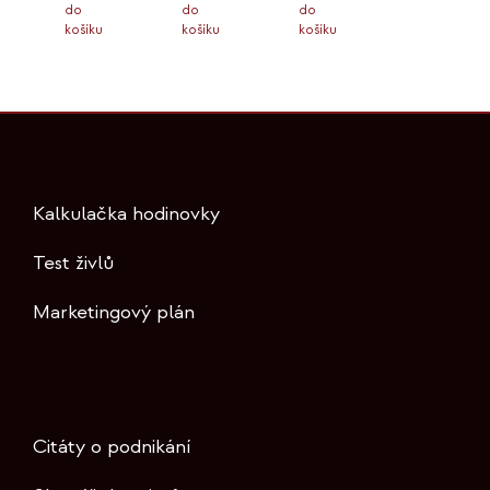
do
do
do
košíku
košíku
košíku
Kalkulačka hodinovky
Test živlů
Marketingový plán
Citáty o podnikání