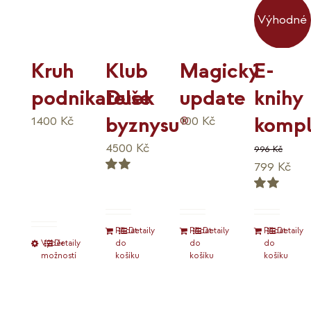
K
Výhodné
Kruh
Klub
Magický
E-
podnikatelek
Duše
update
knihy
byznysu®
kompl
1400
Kč
100
Kč
4500
Kč
996
Kč
Původní
Akt
799
Kč
Hodnocení
cena
ce
5.00
Hodnocení
byla:
je:
z 5
5.00
996 Kč.
799
z 5
Přidat
Detaily
Přidat
Detaily
Přidat
Detaily
Výběr
Tento
Detaily
do
do
do
možností
košíku
košíku
košíku
produkt
má
více