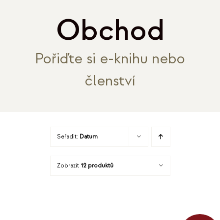
SL
Obchod
PORA
Pořiďte si e-knihu nebo
EK
členství
REF
O
Seřadit:
Datum
B
Zobrazit
12 produktů
KO
MOJE