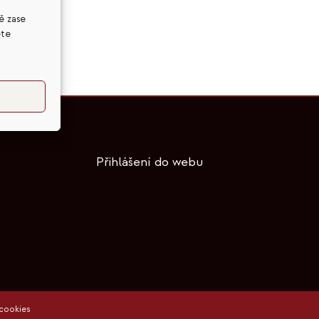
a.
ě zase
ete
Přihlášení do webu
cookies