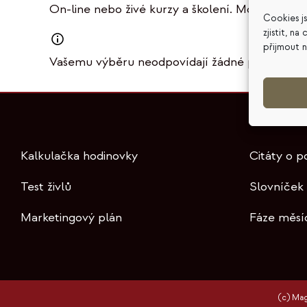
On-line nebo živé kurzy a školení. Money mindse
Cookies j
zjistit, n
přijmout 
Vašemu výběru neodpovídají žádné produkty.
Kalkulačka hodinovky
Citáty o p
Test živlů
Slovníček
Marketingový plán
Fáze měsí
(c) Ma