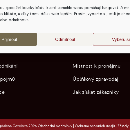
t, živly, cenotvorba, autentický marketing a další témat
sou speciální kousky kódu, které tomuhle webu pomáhají fungovat. A mn
a co klikáte, a díky tomu dělat web lepším. Prosím, vyberte si, jestli je chc
nebo odmítnout.
Přijmout
Odmítnout
Vyberu si
odnikání
Místnost k pronájmu
 pojmů
Úplňkový zpravodaj
ce
Jak získat zákazníky
gdalena Čevelová 2026
Obchodní podmínky
|
Ochrana osobních údajů
|
Zásady 