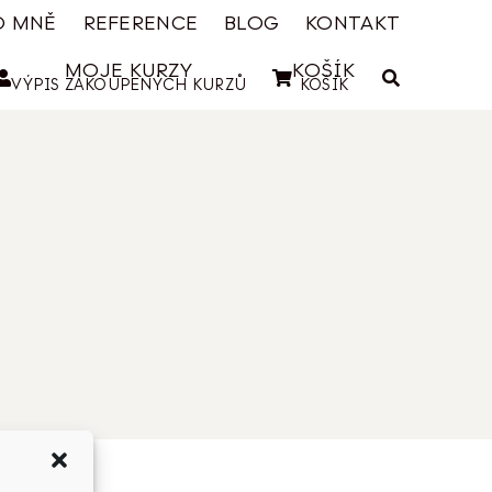
O MNĚ
REFERENCE
BLOG
KONTAKT
MOJE KURZY
KOŠÍK
VÝPIS ZAKOUPENÝCH KURZŮ
KOŠÍK