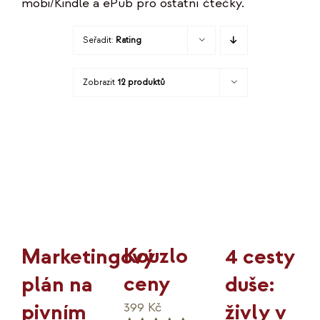
mobi/Kindle a ePub pro ostatní čtečky.
KO
Seřadit:
Rating
MOJE
Zobrazit
12 produktů
K
Kouzlo
4 cesty
Marketingový
ceny
duše:
plán na
živly v
pivním
399
Kč