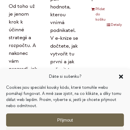
Od toho už
hodnota,
Přidat
je jenom
kterou
do
košíku
krok k
vnímá
Detaily
účinné
podnikatel.
strategii a
V e-knize se
rozpočtu. A
dočtete, jak
nakonec
vytvořit tu
vám
první a jak
prozradí, jak
ovlivnit tu
plán
Dáte si sušenku?
druhou.
správně
Cookies jsou speciální kousky kódu, které tomuhle webu
Přidat
používat,
pomáhají fungovat. A mně zase zjistit, na co klikáte, a díky tomu
do
košíku
aby
dělat web lepším. Prosím, vyberte si, jestli je chcete přijmout
Detaily
nebo odmítnout.
skutečně
přinášel
Přijmout
očekávané