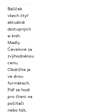
Hodnocení
byla:
je:
5.00
z 5
Balíček
996 Kč.
799 Kč.
všech čtyř
aktuálně
dostupných
e-knih
Madly
Čevelové za
zvýhodněnou
cenu.
Obdržíte je
ve dvou
formátech.
Pdf se hodí
pro čtení na
počítači
nebo tisk,