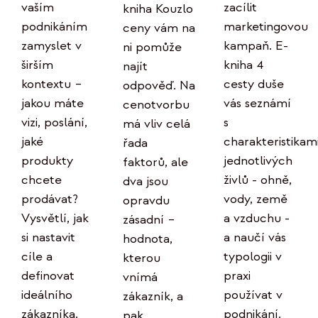
zacílit
vaším
kniha Kouzlo
marketingovou
podnikáním
ceny vám na
kampaň. E-
zamyslet v
ni pomůže
kniha 4
širším
najít
cesty duše
kontextu –
odpověď. Na
vás seznámí
jakou máte
cenotvorbu
s
vizi, poslání,
má vliv celá
charakteristikam
jaké
řada
jednotlivých
produkty
faktorů, ale
živlů - ohně,
chcete
dva jsou
vody, země
prodávat?
opravdu
a vzduchu -
Vysvětlí, jak
zásadní –
a naučí vás
si nastavit
hodnota,
typologii v
cíle a
kterou
praxi
definovat
vnímá
používat v
ideálního
zákazník, a
podnikání.
zákazníka.
pak