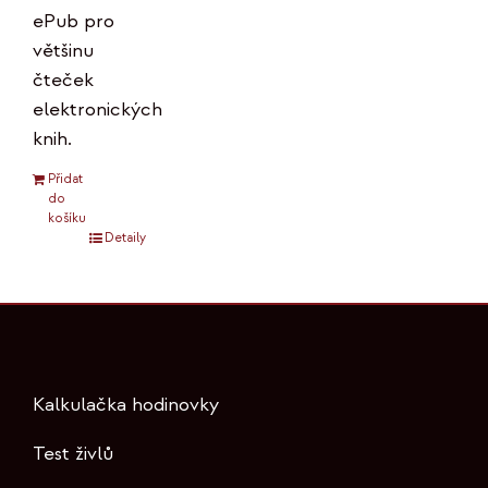
ePub pro
většinu
čteček
elektronických
knih.
Přidat
do
košíku
Detaily
Kalkulačka hodinovky
Test živlů