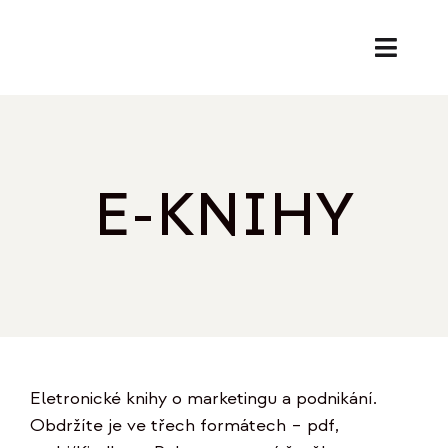
Přeskočit
na
Toggl
obsah
Naviga
SL
PORA
E-KNIHY
EK
O
REF
Eletronické knihy o marketingu a podnikání.
B
Obdržíte je ve třech formátech – pdf,