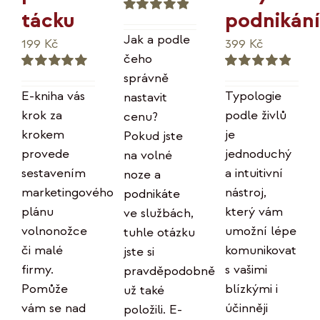
podnikání
tácku
Hodnocení
5.00
z 5
Jak a podle
399
Kč
199
Kč
čeho
správně
Hodnocení
Hodnocení
5.00
z 5
5.00
z 5
Typologie
E-kniha vás
nastavit
podle živlů
krok za
cenu?
je
krokem
Pokud jste
jednoduchý
provede
na volné
a intuitivní
sestavením
noze a
nástroj,
marketingového
podnikáte
který vám
plánu
ve službách,
umožní lépe
volnonožce
tuhle otázku
komunikovat
či malé
jste si
s vašimi
firmy.
pravděpodobně
blízkými i
Pomůže
už také
účinněji
vám se nad
položili. E-