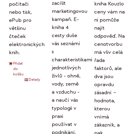
zacílit
kniha Kouzlo
počítači
marketingovou
ceny vám na
nebo tisk,
kampaň. E-
ni pomůže
ePub pro
kniha 4
najít
většinu
cesty duše
odpověď. Na
čteček
vás seznámí
cenotvorbu
elektronických
s
má vliv celá
knih.
charakteristikami
řada
Přidat
jednotlivých
faktorů, ale
do
košíku
živlů - ohně,
dva jsou
Detaily
vody, země
opravdu
a vzduchu -
zásadní –
a naučí vás
hodnota,
typologii v
kterou
praxi
vnímá
používat v
zákazník, a
podnikání.
pak