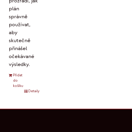
prozradí, jak
plán
správně
používat,
aby
skutečně
přinášel
očekávané
výsledky.
Přidat
do
košíku
Detaily