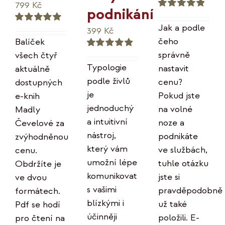
Původní
Aktuální
799
Kč
podnikání
Hodnocení
cena
cena
5.00
z 5
Jak a podle
399
Kč
Hodnocení
byla:
je:
5.00
z 5
čeho
Balíček
996 Kč.
799 Kč.
správně
všech čtyř
Hodnocení
5.00
z 5
Typologie
nastavit
aktuálně
podle živlů
cenu?
dostupných
je
Pokud jste
e-knih
jednoduchý
na volné
Madly
a intuitivní
noze a
Čevelové za
nástroj,
podnikáte
zvýhodněnou
který vám
ve službách,
cenu.
umožní lépe
tuhle otázku
Obdržíte je
komunikovat
jste si
ve dvou
s vašimi
pravděpodobně
formátech.
blízkými i
už také
Pdf se hodí
účinněji
položili. E-
pro čtení na