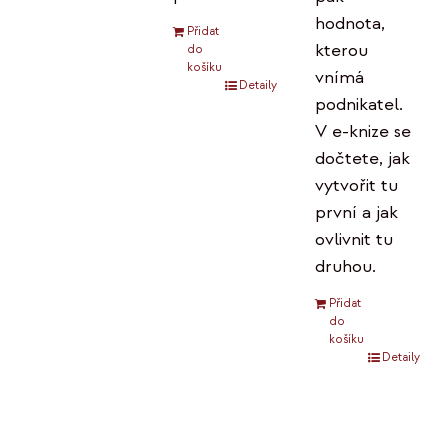
hodnota,
Přidat
kterou
do
košíku
vnímá
Detaily
podnikatel.
V e-knize se
dočtete, jak
vytvořit tu
první a jak
ovlivnit tu
druhou.
Přidat
do
košíku
Detaily