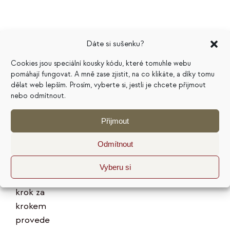
Dáte si sušenku?
Marketingový
Cookies jsou speciální kousky kódu, které tomuhle webu
pomáhají fungovat. A mně zase zjistit, na co klikáte, a díky tomu
plán na
dělat web lepším. Prosím, vyberte si, jestli je chcete přijmout
nebo odmítnout.
pivním
tácku
Přijmout
199
Kč
Odmítnout
Hodnocení
Vyberu si
5.00
z 5
E-kniha vás
krok za
krokem
provede