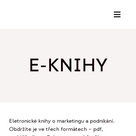
Přeskočit
na
Toggl
obsah
Naviga
SL
PORA
E-KNIHY
EK
O
REF
Eletronické knihy o marketingu a podnikání.
B
Obdržíte je ve třech formátech – pdf,