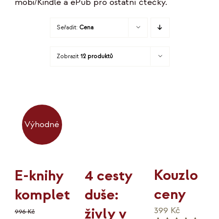
mobi/Kindle a ePub pro ostatní čtečky.
KO
Seřadit:
Cena
MOJE
Zobrazit
12 produktů
K
Výhodné
Kouzlo
4 cesty
E-knihy
ceny
duše:
komplet
živly v
399
Kč
996
Kč