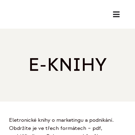
Přeskočit
na
Toggl
obsah
Naviga
SL
PORA
E-KNIHY
EK
O
REF
Eletronické knihy o marketingu a podnikání.
B
Obdržíte je ve třech formátech – pdf,