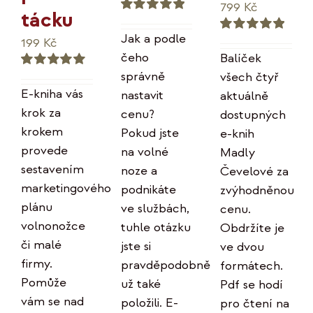
Původní
Aktuální
799
Kč
tácku
Hodnocení
cena
cena
5.00
z 5
Jak a podle
199
Kč
Hodnocení
byla:
je:
5.00
z 5
čeho
Balíček
996 Kč.
799 Kč.
správně
všech čtyř
Hodnocení
5.00
z 5
E-kniha vás
nastavit
aktuálně
krok za
cenu?
dostupných
krokem
Pokud jste
e-knih
provede
na volné
Madly
sestavením
noze a
Čevelové za
marketingového
podnikáte
zvýhodněnou
plánu
ve službách,
cenu.
volnonožce
tuhle otázku
Obdržíte je
či malé
jste si
ve dvou
firmy.
pravděpodobně
formátech.
Pomůže
už také
Pdf se hodí
vám se nad
položili. E-
pro čtení na