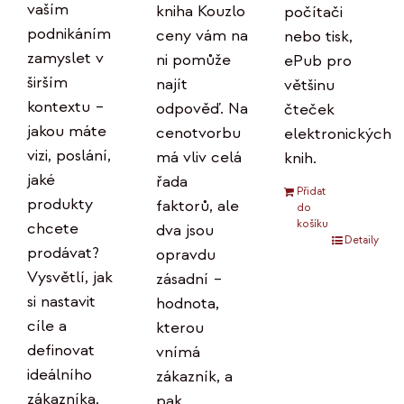
vaším
kniha Kouzlo
počítači
podnikáním
ceny vám na
nebo tisk,
zamyslet v
ni pomůže
ePub pro
širším
najít
většinu
kontextu –
odpověď. Na
čteček
jakou máte
cenotvorbu
elektronických
vizi, poslání,
má vliv celá
knih.
jaké
řada
Přidat
produkty
faktorů, ale
do
košíku
chcete
dva jsou
Detaily
prodávat?
opravdu
Vysvětlí, jak
zásadní –
si nastavit
hodnota,
cíle a
kterou
definovat
vnímá
ideálního
zákazník, a
zákazníka.
pak