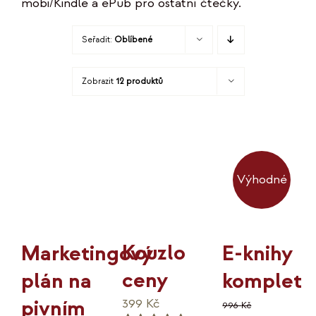
mobi/Kindle a ePub pro ostatní čtečky.
KO
Seřadit:
Oblíbené
MOJE
Zobrazit
12 produktů
K
Výhodné
Kouzlo
Marketingový
E-knihy
ceny
plán na
komplet
pivním
399
Kč
996
Kč