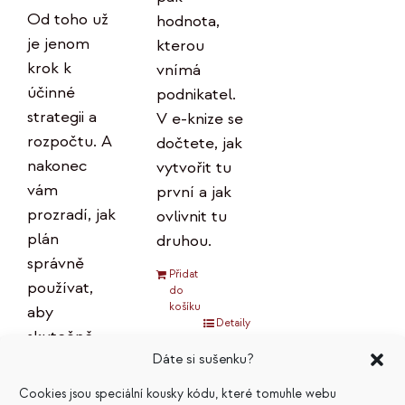
Od toho už
hodnota,
je jenom
kterou
krok k
vnímá
účinné
podnikatel.
strategii a
V e-knize se
rozpočtu. A
dočtete, jak
nakonec
vytvořit tu
vám
první a jak
prozradí, jak
ovlivnit tu
plán
druhou.
správně
Přidat
používat,
do
košíku
aby
Detaily
skutečně
Dáte si sušenku?
přinášel
očekávané
Cookies jsou speciální kousky kódu, které tomuhle webu