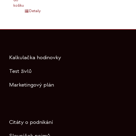
do
košíku
Detaily
Kalkulačka hodinovky
Test živlů
Marketingový plán
Citáty o podnikání
Slovníček pojmů