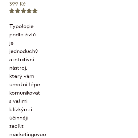
399
Kč
Hodnocení
5.00
z 5
Typologie
podle živlů
je
jednoduchý
a intuitivní
nástroj,
který vám
umožní lépe
komunikovat
s vašimi
blízkými i
účinněji
zacílit
marketingovou