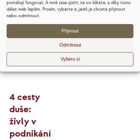
výsledky.
pomáhají fungovat. A mně zase zjistit, na co klikáte, a díky tomu
dělat web lepším. Prosím, vyberte si, jestli je chcete přijmout
Přidat
nebo odmítnout.
do
košíku
Detaily
Přijmout
Odmítnout
Vyberu si
4 cesty
duše:
živly v
podnikání