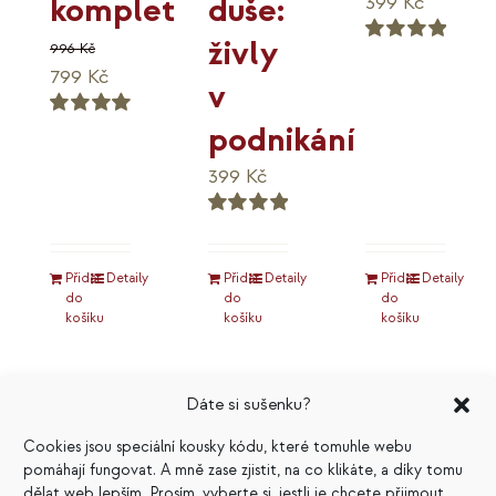
duše:
komplet
399
Kč
živly
996
Kč
Hodnocení
Původní
Aktuální
799
Kč
5.00
z 5
v
cena
cena
podnikání
Hodnocení
byla:
je:
5.00
z 5
996 Kč.
799 Kč.
399
Kč
Hodnocení
5.00
z 5
Přidat
Detaily
Přidat
Detaily
Přidat
Detaily
do
do
do
košíku
košíku
košíku
Dáte si sušenku?
Cookies jsou speciální kousky kódu, které tomuhle webu
pomáhají fungovat. A mně zase zjistit, na co klikáte, a díky tomu
dělat web lepším. Prosím, vyberte si, jestli je chcete přijmout