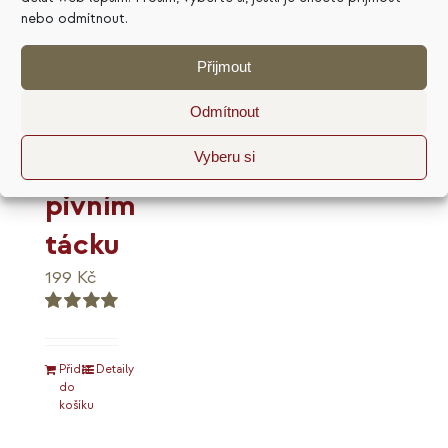
nebo odmítnout.
Přijmout
Marketingový
Odmítnout
plán
na
Vyberu si
pivním
tácku
199
Kč
Hodnocení
5.00
z 5
Přidat
Detaily
do
košíku