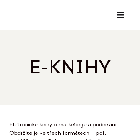
Přeskočit
na
Toggl
obsah
Naviga
SL
PORA
E-KNIHY
EK
O
REF
Eletronické knihy o marketingu a podnikání.
B
Obdržíte je ve třech formátech – pdf,