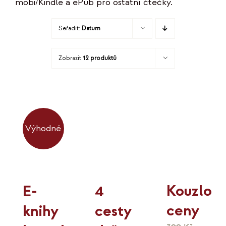
mobi/Kindle a ePub pro ostatní čtečky.
KO
Seřadit:
Datum
MOJE
Zobrazit
12 produktů
K
Výhodné
Kouzlo
4
E-
ceny
cesty
knihy