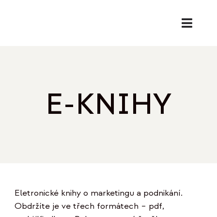
Přeskočit
na
Toggl
obsah
Naviga
SL
PORA
E-KNIHY
EK
O
REF
Eletronické knihy o marketingu a podnikání.
B
Obdržíte je ve třech formátech – pdf,