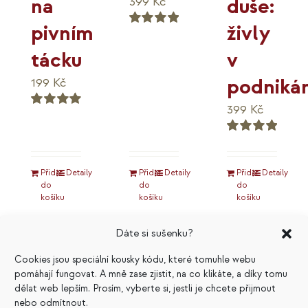
duše:
na
399
Kč
živly
pivním
Hodnocení
5.00
z 5
v
tácku
podnikán
199
Kč
399
Kč
Hodnocení
5.00
z 5
Hodnocení
5.00
z 5
Přidat
Detaily
Přidat
Detaily
Přidat
Detaily
do
do
do
košíku
košíku
košíku
Dáte si sušenku?
Cookies jsou speciální kousky kódu, které tomuhle webu
pomáhají fungovat. A mně zase zjistit, na co klikáte, a díky tomu
Výhodné
dělat web lepším. Prosím, vyberte si, jestli je chcete přijmout
nebo odmítnout.