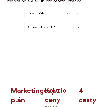
mobi/Kindle a ePub pro ostatní čtečky.
KO
Seřadit:
Rating
MOJE
Zobrazit
12 produktů
K
Kouzlo
4
Marketingový
ceny
cesty
plán