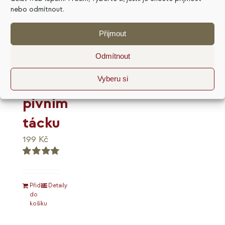
nebo odmítnout.
Přijmout
Marketingový
Odmítnout
plán
na
Vyberu si
pivním
tácku
199
Kč
Hodnocení
5.00
z 5
Přidat
Detaily
do
košíku