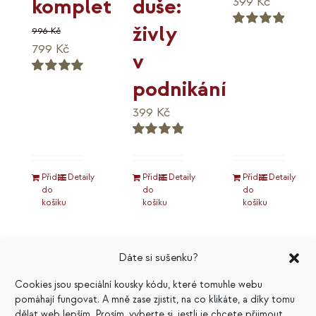
duše:
komplet
399
Kč
živly
996
Kč
Hodnocení
Původní
Aktuální
799
Kč
5.00
z 5
v
cena
cena
podnikání
Hodnocení
byla:
je:
5.00
z 5
996 Kč.
799 Kč.
399
Kč
Hodnocení
5.00
z 5
Přidat
Detaily
Přidat
Detaily
Přidat
Detaily
do
do
do
košíku
košíku
košíku
Dáte si sušenku?
Cookies jsou speciální kousky kódu, které tomuhle webu
pomáhají fungovat. A mně zase zjistit, na co klikáte, a díky tomu
dělat web lepším. Prosím, vyberte si, jestli je chcete přijmout