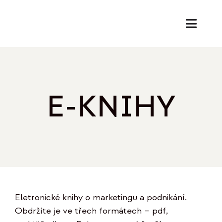
Přeskočit
na
Toggl
obsah
Naviga
SL
PORA
E-KNIHY
EK
O
REF
Eletronické knihy o marketingu a podnikání.
B
Obdržíte je ve třech formátech – pdf,