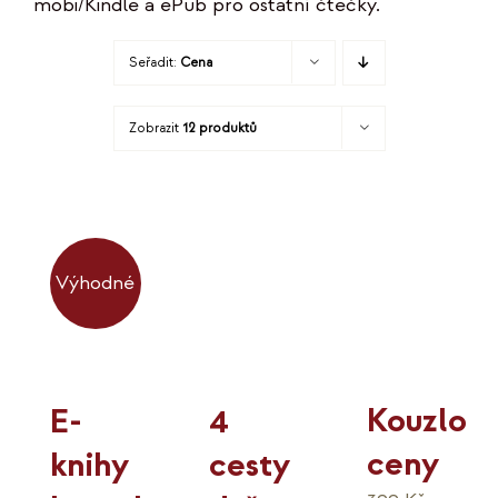
mobi/Kindle a ePub pro ostatní čtečky.
KO
Seřadit:
Cena
MOJE
Zobrazit
12 produktů
K
Výhodné
Kouzlo
4
E-
ceny
cesty
knihy