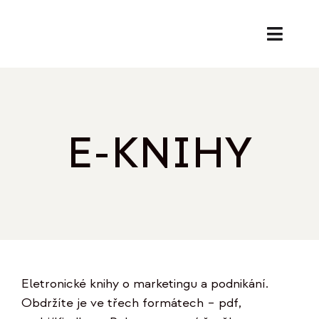
Přeskočit
na
Toggl
obsah
Naviga
SL
PORA
E-KNIHY
EK
O
REF
Eletronické knihy o marketingu a podnikání.
B
Obdržíte je ve třech formátech – pdf,