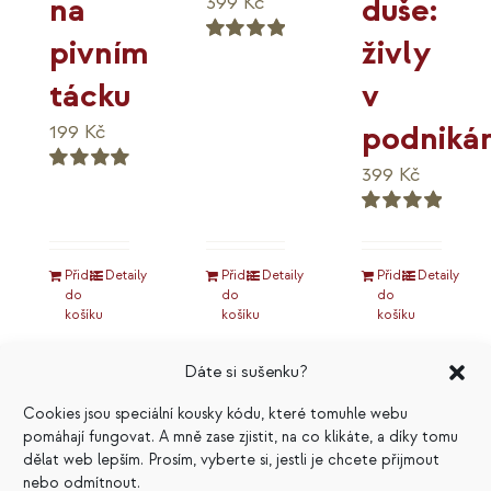
duše:
na
399
Kč
živly
pivním
Hodnocení
5.00
z 5
v
tácku
podnikán
199
Kč
399
Kč
Hodnocení
5.00
z 5
Hodnocení
5.00
z 5
Přidat
Detaily
Přidat
Detaily
Přidat
Detaily
do
do
do
košíku
košíku
košíku
Dáte si sušenku?
Cookies jsou speciální kousky kódu, které tomuhle webu
pomáhají fungovat. A mně zase zjistit, na co klikáte, a díky tomu
Výhodné
dělat web lepším. Prosím, vyberte si, jestli je chcete přijmout
nebo odmítnout.