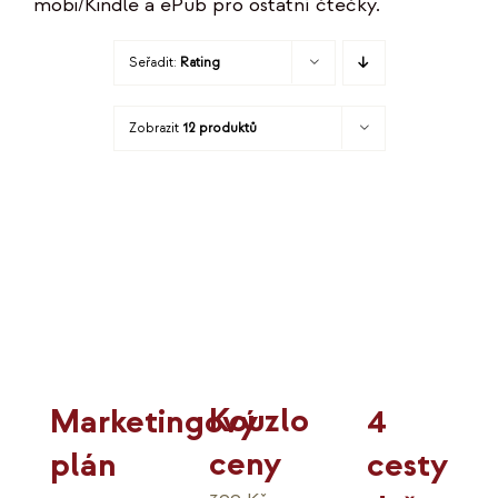
mobi/Kindle a ePub pro ostatní čtečky.
KO
Seřadit:
Rating
MOJE
Zobrazit
12 produktů
K
Kouzlo
4
Marketingový
ceny
cesty
plán