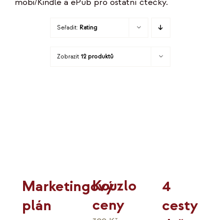
mobi/Kindle a ePub pro ostatní čtečky.
KO
Seřadit:
Rating
MOJE
Zobrazit
12 produktů
K
Kouzlo
4
Marketingový
ceny
cesty
plán