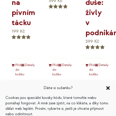
duše:
na
399
Kč
živly
pivním
Hodnocení
5.00
z 5
v
tácku
podnikán
199
Kč
399
Kč
Hodnocení
5.00
z 5
Hodnocení
5.00
z 5
Přidat
Detaily
Přidat
Detaily
Přidat
Detaily
do
do
do
košíku
košíku
košíku
Dáte si sušenku?
Cookies jsou speciální kousky kódu, které tomuhle webu
pomáhají fungovat. A mně zase zjistit, na co klikáte, a díky tomu
Výhodné
dělat web lepším. Prosím, vyberte si, jestli je chcete přijmout
nebo odmítnout.