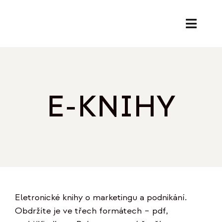
Přeskočit
na
Toggl
obsah
Naviga
SL
PORA
E-KNIHY
EK
O
REF
Eletronické knihy o marketingu a podnikání.
B
Obdržíte je ve třech formátech – pdf,