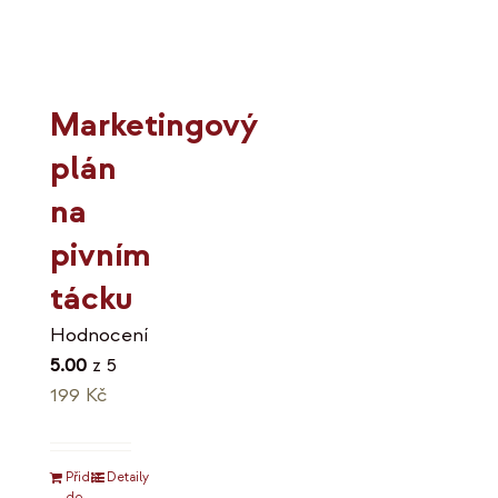
Marketingový
plán
na
pivním
tácku
Hodnocení
5.00
z 5
199
Kč
Přidat
Detaily
do