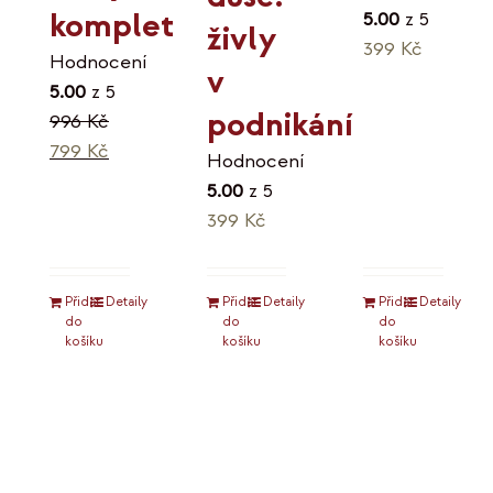
komplet
5.00
z 5
živly
399
Kč
Hodnocení
v
5.00
z 5
podnikání
996
Kč
Původní
Aktuální
799
Kč
Hodnocení
cena
cena
5.00
z 5
byla:
je:
399
Kč
996 Kč.
799 Kč.
Přidat
Detaily
Přidat
Detaily
Přidat
Detaily
do
do
do
košíku
košíku
košíku