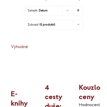
Seřadit:
Datum
Zobrazit
12 produktů
Výhodné
Kouzlo
4
E-
ceny
cesty
knihy
duše:
Hodnocení