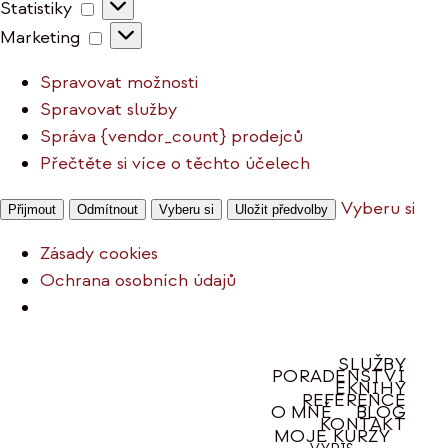
Statistiky
Statistiky
Marketing
Marketing
Spravovat možnosti
Spravovat služby
Správa {vendor_count} prodejců
Přečtěte si více o těchto účelech
Vyberu si
Přijmout
Odmítnout
Vyberu si
Uložit předvolby
Zásady cookies
Ochrana osobních údajů
Přeskočit
SLUŽBY
PORADENSTVÍ
na
EKNIHY
REFERENCE
obsah
O MNĚ
BLOG
KONTAKT
MOJE KURZY