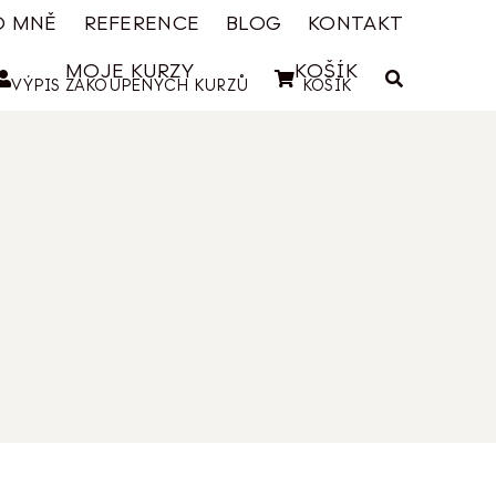
O MNĚ
REFERENCE
BLOG
KONTAKT
MOJE KURZY
KOŠÍK
VÝPIS ZAKOUPENÝCH KURZŮ
KOŠÍK