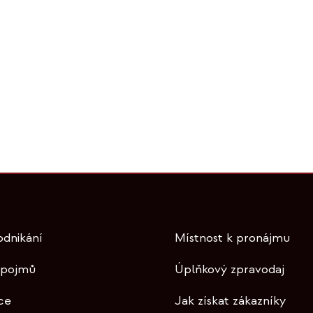
odnikání
Místnost k pronájmu
 pojmů
Úplňkový zpravodaj
ce
Jak získat zákazníky