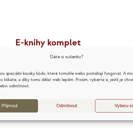
E-knihy komplet
Původní
Aktuální
799
Kč
996
Kč
Dáte si sušenku?
cena
cena
Hodnocení
5.00
z 5
byla:
je:
sou speciální kousky kódu, které tomuhle webu pomáhají fungovat. A mn
996 Kč.
799 Kč.
a co klikáte, a díky tomu dělat web lepším. Prosím, vyberte si, jestli je chc
nebo odmítnout.
Přijmout
Odmítnout
Vyberu si
Přidat do košíku
Detaily