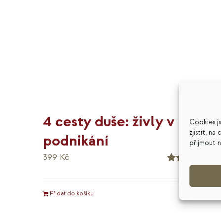
4 cesty duše: živly v
Cookies j
zjistit, n
podnikání
přijmout 
399
Kč
Hodnocení
5.00
z 5
Přidat do košíku
Detaily