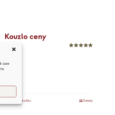
Kouzlo ceny
399
Kč
Hodnocení
5.00
z 5
ě zase
ete
Přidat do košíku
Detaily