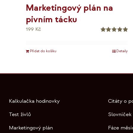
Marketingový plán na
pivním tácku
199
Kč
Hodnocení
5.00
z 5
Přidat do košíku
Detaily
Kalkulačka hodinovky
Citáty o p
Test živlů
Slovníček
Marketingový plán
Fáze měsí